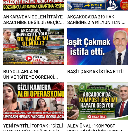
ANKARA’DAN GELEN İTFAİYE
AKÇAKOCA’DA 219 HAK
ARACI HİBE DEĞİLDİ: GEÇİCİ
SAHİBİNE 3,4 MİLYON TL’NİN
GÖREVLENDİRME SONA ERDİ
ÜZERİNDE DESTEK
BU YOLLARLA MI
RAŞİT ÇAKMAK İSTİFA ETTİ!
ÜNİVERSİTEYE ÖĞRENCİ
ÇAĞIRACAĞIZ?
YENİ PARTİ’Lİ TOPRAK: “GİZLİ
ALEV ÜNAL: “KOMPOST