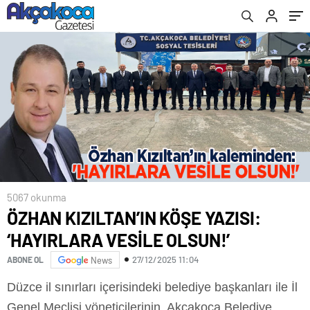
5067 okunma
ÖZHAN KIZILTAN’IN KÖŞE YAZISI:
‘HAYIRLARA VESİLE OLSUN!’
27/12/2025 11:04
ABONE OL
News
Düzce il sınırları içerisindeki belediye başkanları ile İl
Genel Meclisi yöneticilerinin, Akçakoca Belediye