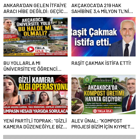
ANKARA’DAN GELEN İTFAİYE
AKÇAKOCA’DA 219 HAK
ARACI HİBE DEĞİLDİ: GEÇİCİ
SAHİBİNE 3,4 MİLYON TL’NİN
GÖREVLENDİRME SONA ERDİ
ÜZERİNDE DESTEK
BU YOLLARLA MI
RAŞİT ÇAKMAK İSTİFA ETTİ!
ÜNİVERSİTEYE ÖĞRENCİ
ÇAĞIRACAĞIZ?
YENİ PARTİ’Lİ TOPRAK: “GİZLİ
ALEV ÜNAL: “KOMPOST
KAMERA DÜZENEĞİYLE BİZE
PROJESİ BİZİM İÇİN KIYMETLİ,
ALGI OPERASYONU YAPILDI”
ÜRETİME GEÇECEĞİZ”