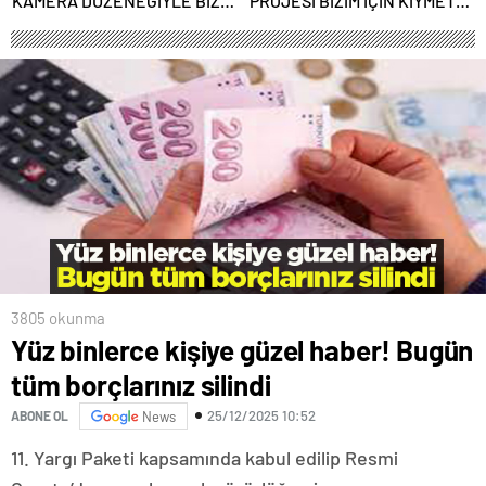
KAMERA DÜZENEĞİYLE BİZE
PROJESİ BİZİM İÇİN KIYMETLİ,
ALGI OPERASYONU YAPILDI”
ÜRETİME GEÇECEĞİZ”
3805 okunma
Yüz binlerce kişiye güzel haber! Bugün
tüm borçlarınız silindi
25/12/2025 10:52
ABONE OL
News
11. Yargı Paketi kapsamında kabul edilip Resmi