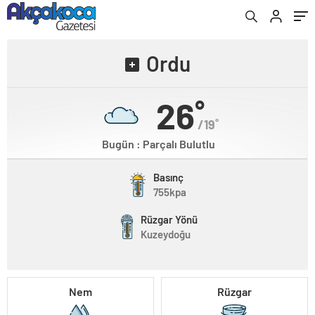
Ordu
26˚
/19˚
Bugün : Parçalı Bulutlu
Basınç
755kpa
Rüzgar Yönü
Kuzeydoğu
Nem
Rüzgar