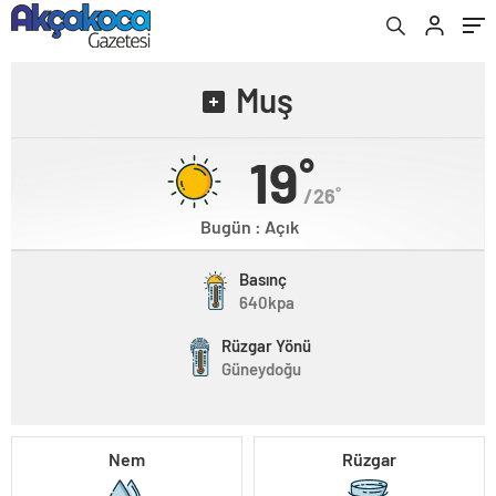
Muş
19˚
/26˚
Bugün : Açık
Basınç
640kpa
Rüzgar Yönü
Güneydoğu
Nem
Rüzgar