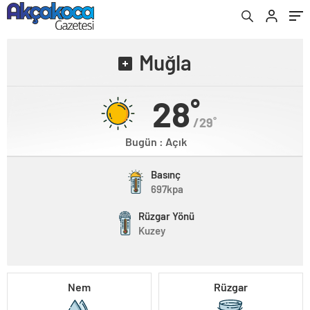
Muğla
28˚
/29˚
Bugün : Açık
Basınç
697kpa
Rüzgar Yönü
Kuzey
Nem
Rüzgar