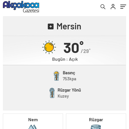
Mersin
30˚
/29˚
Bugün : Açık
Basınç
753kpa
Rüzgar Yönü
Kuzey
Nem
Rüzgar