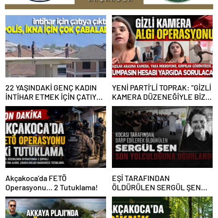
22 YAŞINDAKİ GENÇ KADIN
YENİ PARTİ’Lİ TOPRAK: “GİZLİ
İNTİHAR ETMEK İÇİN ÇATIYA
KAMERA DÜZENEĞİYLE BİZE
ÇIKTI
ALGI OPERASYONU YAPILDI”
Akçakoca’da FETÖ
EŞİ TARAFINDAN
Operasyonu… 2 Tutuklama!
ÖLDÜRÜLEN SERGÜL ŞEN
SON YOLCULUĞUNA
UĞURLANDI