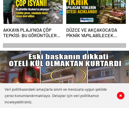
AKKAYA PLAJI’NDA ÇÖP
DÜZCE VE AKÇAKOCA’DA
TEPKİSİ: BU GÖRÜNTÜLER
PİKNİK YAPILABİLECEK
AKÇAKOCA’YA YAKIŞMIYOR
YERLERİN LİSTESİ
AÇIKLANDI!
Veri politikasındaki amaçlarla sınırlı ve mevzuata uygun şekilde
çerez konumlandırmaktayız. Detaylar için veri politikamızı
2
1
0
0
inceleyebilirsiniz.