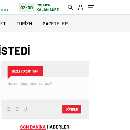
İMSAK'A
02:00
KALAN SÜRE
BULUTLU
SET
TURİZM
GAZETELER
İSTEDİ
HIZLI YORUM YAP
GÖNDER
SON DAKİKA
HABERLERİ