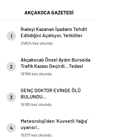
AKÇAKOCA GAZETESİ
İhaleyi Kazanan İşadamı Tehdit
Edildiğini Açıklıyor, Yetkililer
1
Suskun!
24824 kez okundu
Akçakocalı Önsel Aydın Bursa’da
Trafik Kazası Geçirdi…Tedavi
2
Altına Alınan Gencin Hayati
18768 kez okundu
Tehlikesi Sürüyor
GENÇ DOKTOR EVİNDE ÖLÜ
BULUNDU…
3
16185 kez okundu
Meteoroloji’den ‘Kuvvetli Yağış’
uyarısı!..
4
15377 kez okundu