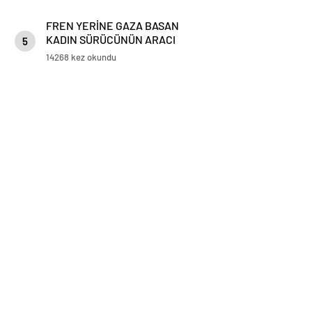
FREN YERİNE GAZA BASAN
KADIN SÜRÜCÜNÜN ARACI
5
KORKULUKLARDA ASILI KALDI
14268 kez okundu