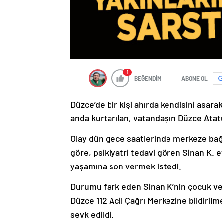
1
BEĞENDİM
ABONE OL
Düzce’de bir kişi ahırda kendisini asara
anda kurtarılan, vatandaşın Düzce Atat
Olay dün gece saatlerinde merkeze bağl
göre, psikiyatri tedavi gören Sinan K. e
yaşamına son vermek istedi.
Durumu fark eden Sinan K’nin çocuk ve 
Düzce 112 Acil Çağrı Merkezine bildirilm
sevk edildi.