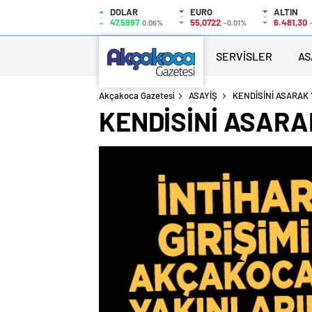
DOLAR
EURO
ALTIN
47,5997
55,0722
6.481,30
0.06%
-0.01%
SERVİSLER
AS
Akçakoca Gazetesi
ASAYİŞ
KENDİSİNİ ASARAK
KENDİSİNİ ASARA