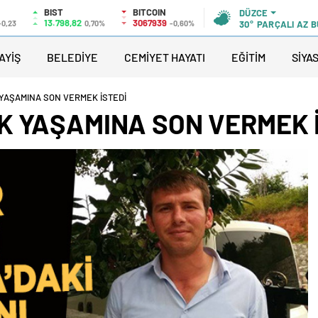
BIST
BITCOIN
DÜZCE
13.798,82
3067939
-0,23
0,70%
-0,60%
30°
PARÇALI AZ 
AYİŞ
BELEDİYE
CEMİYET HAYATI
EĞİTİM
SİYA
 YAŞAMINA SON VERMEK İSTEDİ
K YAŞAMINA SON VERMEK 