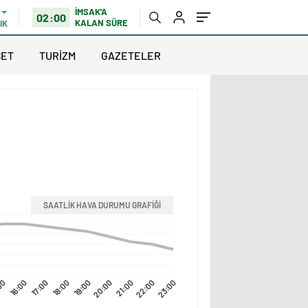
İMSAK'A
02:00
KALAN SÜRE
IK
SET
TURİZM
GAZETELER
SAATLİK HAVA DURUMU GRAFİĞİ
00
16:00
17:00
18:00
19:00
20:00
21:00
22:00
23:00