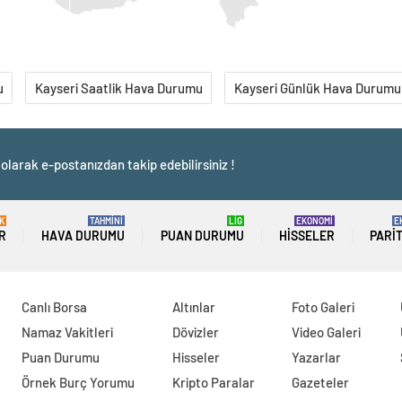
u
Kayseri Saatlik Hava Durumu
Kayseri Günlük Hava Durumu
olarak e-postanızdan takip edebilirsiniz !
K
TAHMİNİ
LİG
EKONOMİ
E
R
HAVA DURUMU
PUAN DURUMU
HISSELER
PARI
Canlı Borsa
Altınlar
Foto Galeri
Namaz Vakitleri
Dövizler
Video Galeri
Puan Durumu
Hisseler
Yazarlar
Örnek Burç Yorumu
Kripto Paralar
Gazeteler