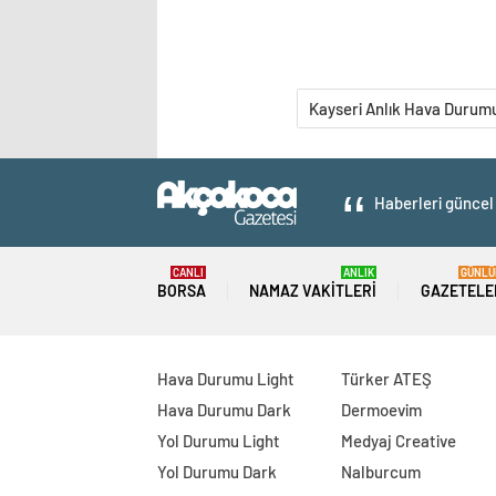
Kayseri Anlık Hava Durum
Haberleri güncel 
CANLI
ANLIK
GÜNLÜ
BORSA
NAMAZ VAKITLERI
GAZETELE
Hava Durumu Light
Türker ATEŞ
Hava Durumu Dark
Dermoevim
Yol Durumu Light
Medyaj Creative
Yol Durumu Dark
Nalburcum