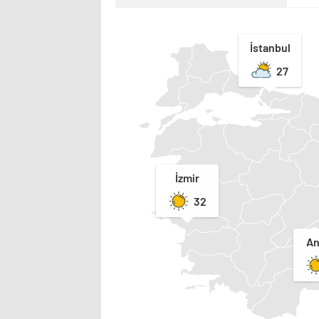
İstanbul
27
İzmir
32
An