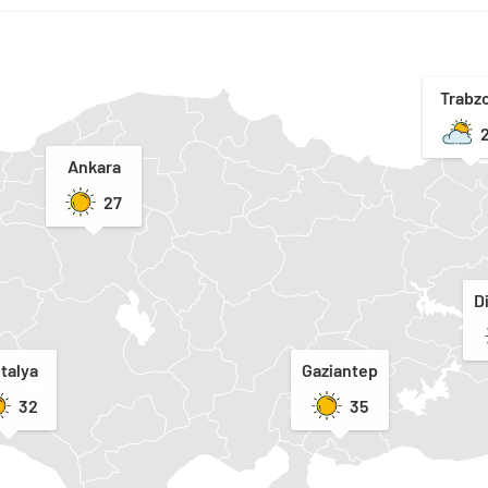
Trabz
Ankara
27
D
talya
Gaziantep
32
35