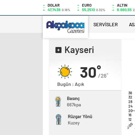
DOLAR
EURO
ALTIN
47,7436
55,2510
6.660,55
0.18%
0.32%
2
SERVİSLER
AS
Kayseri
30˚
/26˚
Bugün : Açık
36
32
Basınç
28
667kpa
24
20
16
Rüzgar Yönü
12
Kuzey
00:00