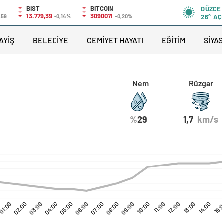
BIST
BITCOIN
DÜZCE
13.779,39
3090071
,59
-0,14%
-0,20%
26°
AÇ
AYİŞ
BELEDİYE
CEMİYET HAYATI
EĞİTİM
SİYA
Nem
Rüzgar
%
29
1,7
km/s
01:00
02:00
03:00
04:00
05:00
06:00
07:00
08:00
09:00
10:00
11:00
12:00
13:00
14:00
15: