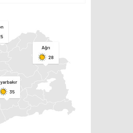
on
25
Ağrı
28
iyarbakır
35