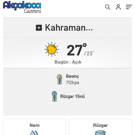
Kahramanmaraş
27˚
/23˚
Bugün : Açık
Basınç
712kpa
Rüzgar Yönü
Nem
Rüzgar