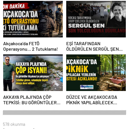
ÇIKTI
ALGI OPERASYONU YAPILDI”
Akçakoca’da FETÖ
EŞİ TARAFINDAN
Operasyonu… 2 Tutuklama!
ÖLDÜRÜLEN SERGÜL ŞEN
SON YOLCULUĞUNA
UĞURLANDI
AKKAYA PLAJI’NDA ÇÖP
DÜZCE VE AKÇAKOCA’DA
TEPKİSİ: BU GÖRÜNTÜLER
PİKNİK YAPILABİLECEK
AKÇAKOCA’YA YAKIŞMIYOR
YERLERİN LİSTESİ
AÇIKLANDI!
578 okunma