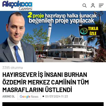
ÜSTLENDİ
3395 okunma
HAYIRSEVER İŞ İNSANI BURHAN
ÖZDEMİR MERKEZ CAMİİNİN TÜM
MASRAFLARINI ÜSTLENDİ
01/07/2024 11:23
ABONE OL
News