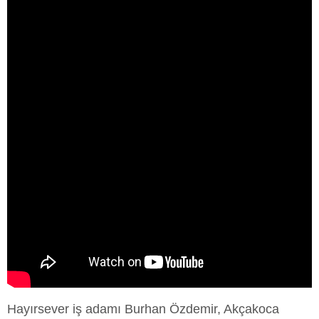
Hayırsever iş adamı Burhan Özdemir, Akçakoca