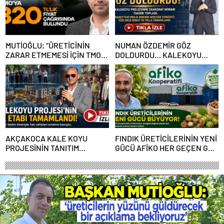
MUTİOĞLU; “ÜRETİCİNİN
NUMAN ÖZDEMİR GÖZ
ZARAR ETMEMESİ İÇİN TMO
DOLDURDU… KALEKOYU
320 TL FİYAT AÇIKLAMALI”
PROJESİNİN SAHADAKİ
MİMARI TAKDİR TOPLADI
AKÇAKOCA KALE KOYU
FINDIK ÜRETİCİLERİNİN YENİ
PROJESİNİN TANITIM
GÜCÜ AFİKO HER GEÇEN GÜN
ETKİNLİĞİ MUHTEŞEM OLDU
BÜYÜYOR