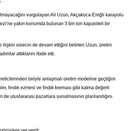
r
 kalmayacağını vurgulayan Ali Uzun, Akçakoca-Ereğli karayolu
ezi’ne yakın konumda bulunan 3 bin ton kapasiteli bir
e ilişkin sürecin de devam ettiğini belirten Uzun, üretim
ımlar attıklarını ifade etti.
ticilerinden biriyle anlaşmalı üretim modeline geçtiğini
ler, fındık ezmesi ve fındık kreması gibi katma değerli
m de uluslararası pazarlara sunulmasının planlandığını
örüşlere yer verdi: