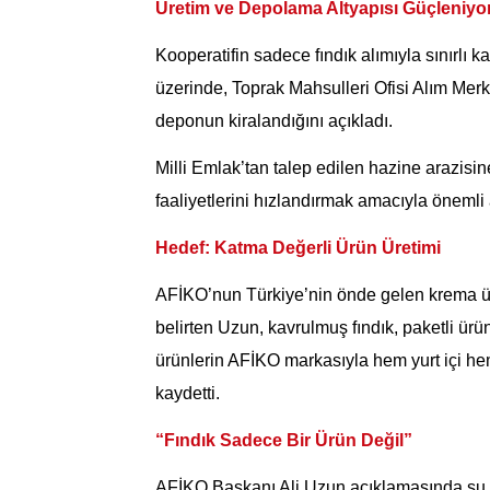
Üretim ve Depolama Altyapısı Güçleniyo
Kooperatifin sadece fındık alımıyla sınırlı
üzerinde, Toprak Mahsulleri Ofisi Alım Merk
deponun kiralandığını açıkladı.
Milli Emlak’tan talep edilen hazine arazisin
faaliyetlerini hızlandırmak amacıyla önemli ad
Hedef: Katma Değerli Ürün Üretimi
AFİKO’nun Türkiye’nin önde gelen krema üre
belirten Uzun, kavrulmuş fındık, paketli ürün
ürünlerin AFİKO markasıyla hem yurt içi he
kaydetti.
“Fındık Sadece Bir Ürün Değil”
AFİKO Başkanı Ali Uzun açıklamasında şu g