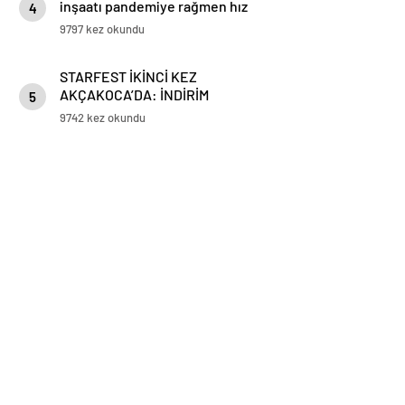
inşaatı pandemiye rağmen hız
4
kesmiyor
9797 kez okundu
STARFEST İKİNCİ KEZ
AKÇAKOCA’DA: İNDİRİM
5
STANTLARINA YOĞUN İLGİ
9742 kez okundu