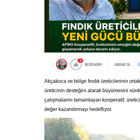
0
BEĞENDİM
ABONE OL
Akçakoca ve bölge fındık üreticilerinin orta
üreticinin desteğini alarak büyümesini sür
çalışmalarını tamamlayan kooperatif, üretic
değer kazandırmayı hedefliyor.