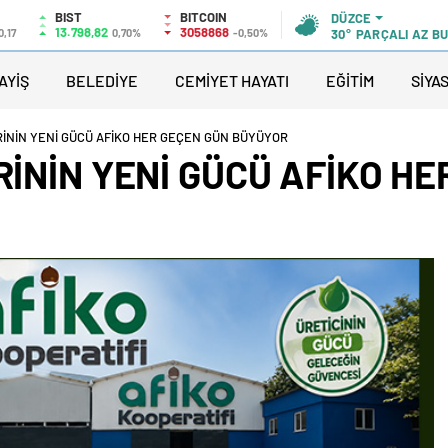
BIST
BITCOIN
DÜZCE
13.798,82
3058868
0,17
0,70%
-0,50%
30°
PARÇALI AZ B
AYİŞ
BELEDİYE
CEMİYET HAYATI
EĞİTİM
SİYA
ERİNİN YENİ GÜCÜ AFİKO HER GEÇEN GÜN BÜYÜYOR
RİNİN YENİ GÜCÜ AFİKO H