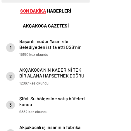
SON DAKİKA
HABERLERİ
AKÇAKOCA GAZETESİ
Başarılı müdür Yasin Efe
Belediyeden istifa etti OSB’nin
1
başına geçiyor
15150 kez okundu
AKÇAKOCA’NIN KADERİNİ TEK
BİR ALANA HAPSETMEK DOĞRU
2
DEĞİL
12967 kez okundu
Şifalı Su bölgesine satış büfeleri
kondu
3
9882 kez okundu
Akçakocalı iş insanının fabrika