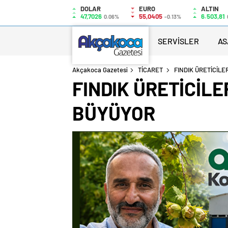
DOLAR
EURO
ALTIN
47,7026
55,0405
6.503,81
0.06%
-0.13%
SERVİSLER
AS
Akçakoca Gazetesi
TİCARET
FINDIK ÜRETİCİL
FINDIK ÜRETİCİLE
BÜYÜYOR