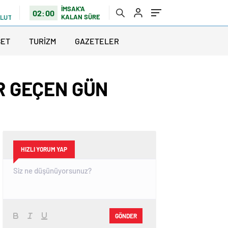
İMSAK'A
02:00
KALAN SÜRE
ULUTLU
SET
TURİZM
GAZETELER
ER GEÇEN GÜN
HIZLI YORUM YAP
GÖNDER