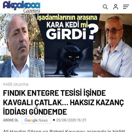
GÜNDEMDE
4468 okunma
FINDIK ENTEGRE TESİSİ İŞİNDE
KAVGALI ÇATLAK… HAKSIZ KAZANÇ
İDDİASI GÜNDEMDE
25/06/2025 15:27
ABONE OL
News
Ali Haydar Gören ve Rahmi Koyuncu arasında iş birliği