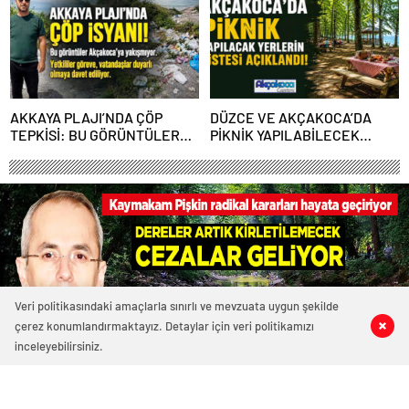
AKKAYA PLAJI’NDA ÇÖP
DÜZCE VE AKÇAKOCA’DA
TEPKİSİ: BU GÖRÜNTÜLER
PİKNİK YAPILABİLECEK
AKÇAKOCA’YA YAKIŞMIYOR
YERLERİN LİSTESİ
AÇIKLANDI!
Veri politikasındaki amaçlarla sınırlı ve mevzuata uygun şekilde
çerez konumlandırmaktayız. Detaylar için veri politikamızı
0
1
0
0
inceleyebilirsiniz.
3916 okunma