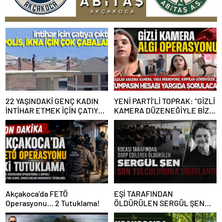
22 YAŞINDAKİ GENÇ KADIN
YENİ PARTİ’Lİ TOPRAK: “GİZLİ
İNTİHAR ETMEK İÇİN ÇATIYA
KAMERA DÜZENEĞİYLE BİZE
ÇIKTI
ALGI OPERASYONU YAPILDI”
Akçakoca’da FETÖ
EŞİ TARAFINDAN
Operasyonu… 2 Tutuklama!
ÖLDÜRÜLEN SERGÜL ŞEN
SON YOLCULUĞUNA
UĞURLANDI