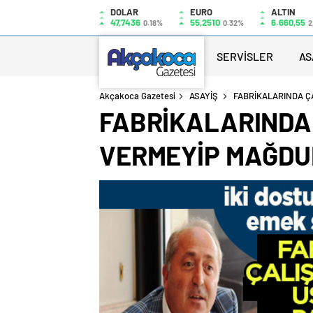
DOLAR
EURO
ALTIN
47,7436
55,2510
6.660,55
0.18%
0.32%
2
SERVİSLER
AS
Akçakoca Gazetesi
ASAYİŞ
FABRİKALARINDA Ç
FABRİKALARINDA 
VERMEYİP MAĞDUR