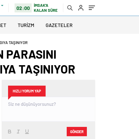
İMSAK'A
02:00
KALAN SÜRE
SET
TURİZM
GAZETELER
GIYA TAŞINIYOR
N PARASINI
YA TAŞINIYOR
HIZLI YORUM YAP
GÖNDER