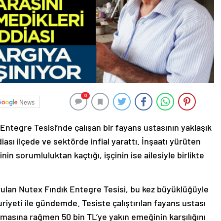
0
News
ntegre Tesisi’nde çalışan bir fayans ustasının yaklaşık
iddiası ilçede ve sektörde infial yarattı. İnşaatı yürüten
nin sorumluluktan kaçtığı, işçinin ise ailesiyle birlikte
ulan Nutex Fındık Entegre Tesisi, bu kez büyüklüğüyle
riyeti ile gündemde. Tesiste çalıştırılan fayans ustası
lamasına rağmen 50 bin TL’ye yakın emeğinin karşılığını