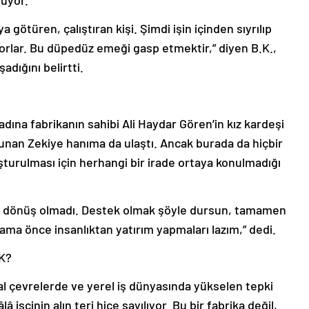
muyor.
götüren, çalıştıran kişi. Şimdi işin içinden sıyrılıp
orlar. Bu düpedüz emeği gasp etmektir,” diyen B.K.,
şadığını belirtti.
dına fabrikanın sahibi Ali Haydar Gören’in kız kardeşi
unan Zekiye hanıma da ulaştı. Ancak burada da hiçbir
urulması için herhangi bir irade ortaya konulmadığı
ir dönüş olmadı. Destek olmak şöyle dursun, tamamen
r ama önce insanlıktan yatırım yapmaları lazım,” dedi.
K?
al çevrelerde ve yerel iş dünyasında yükselen tepki
â işçinin alın teri hiçe sayılıyor. Bu bir fabrika değil,