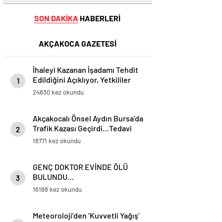
SON DAKİKA
HABERLERİ
AKÇAKOCA GAZETESİ
İhaleyi Kazanan İşadamı Tehdit
Edildiğini Açıklıyor, Yetkililer
1
Suskun!
24830 kez okundu
Akçakocalı Önsel Aydın Bursa’da
Trafik Kazası Geçirdi…Tedavi
2
Altına Alınan Gencin Hayati
18771 kez okundu
Tehlikesi Sürüyor
GENÇ DOKTOR EVİNDE ÖLÜ
BULUNDU…
3
16188 kez okundu
Meteoroloji’den ‘Kuvvetli Yağış’