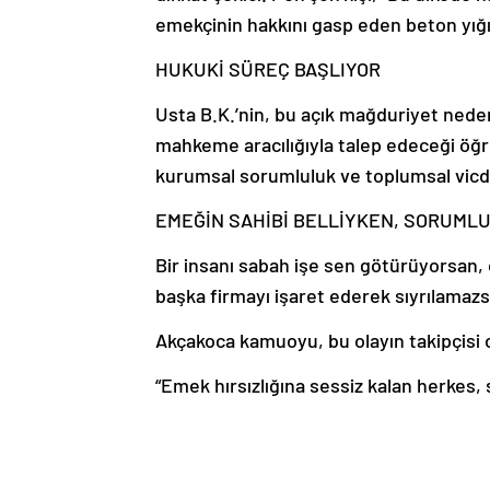
emekçinin hakkını gasp eden beton yığınıd
HUKUKİ SÜREÇ BAŞLIYOR
Usta B.K.’nin, bu açık mağduriyet neden
mahkeme aracılığıyla talep edeceği öğren
kurumsal sorumluluk ve toplumsal vicd
EMEĞİN SAHİBİ BELLİYKEN, SORUMLU
Bir insanı sabah işe sen götürüyorsan,
başka firmayı işaret ederek sıyrılamaz
Akçakoca kamuoyu, bu olayın takipçisi ol
“Emek hırsızlığına sessiz kalan herkes, 