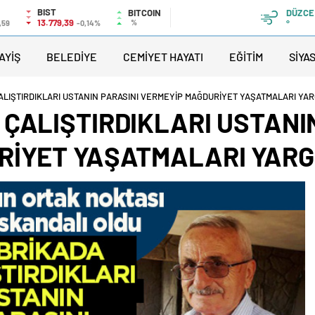
BIST
BITCOIN
DÜZCE
13.779,39
%
,59
-0,14%
°
AYİŞ
BELEDİYE
CEMİYET HAYATI
EĞİTİM
SİYA
ALIŞTIRDIKLARI USTANIN PARASINI VERMEYİP MAĞDURİYET YAŞATMALARI YAR
ÇALIŞTIRDIKLARI USTANI
İYET YAŞATMALARI YARGI