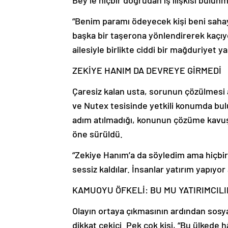
Bey’le hiçbir doğrudan iş ilişkisi bulun
“Benim paramı ödeyecek kişi beni sahaya 
başka bir taşerona yönlendirerek kaçıy
ailesiyle birlikte ciddi bir mağduriyet ya
ZEKİYE HANIM DA DEVREYE GİRMEDİ
Çaresiz kalan usta, sorunun çözülmesi a
ve Nutex tesisinde yetkili konumda bul
adım atılmadığı, konunun çözüme kavuşt
öne sürüldü.
“Zekiye Hanım’a da söyledim ama hiçb
sessiz kaldılar. İnsanlar yatırım yapıyo
KAMUOYU ÖFKELİ: BU MU YATIRIMCILI
Olayın ortaya çıkmasının ardından sosy
dikkat çekici. Pek çok kişi, “Bu ülkede hâl