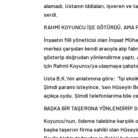
alamadı. Ustanın iddiaları, işveren ve 
serdi.
RAHMİ KOYUNCU İŞE GÖTÜRDÜ, AMA 
İnşaatın fiilî yöneticisi olan İnşaat Mü
merkez çarşıdan kendi aracıyla alıp fab
gösterip doğrudan yönlendirme yaptı. A
için Rahmi Koyuncu’ya ulaşmaya çalıştığ
Usta B.K.’nin anlatımına göre: “İşi eksi
Şimdi paramı isteyince, ‘sen Hüseyin 
açıkça oydu. Şimdi telefonlarıma bile c
BAŞKA BİR TAŞERONA YÖNLENDİRİP 
Koyuncu’nun, ödeme talebine karşılık ol
başka taşeron firma sahibi olan Hüseyin