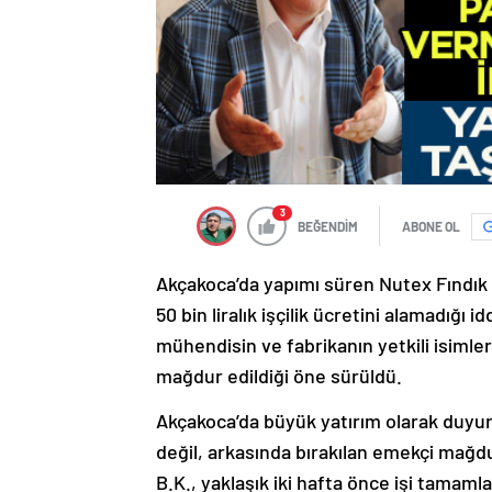
3
BEĞENDİM
ABONE OL
Akçakoca’da yapımı süren Nutex Fındık E
50 bin liralık işçilik ücretini alamadığı 
mühendisin ve fabrikanın yetkili isimleri
mağdur edildiği öne sürüldü.
Akçakoca’da büyük yatırım olarak duyur
değil, arkasında bırakılan emekçi mağdu
B.K., yaklaşık iki hafta önce işi tamam