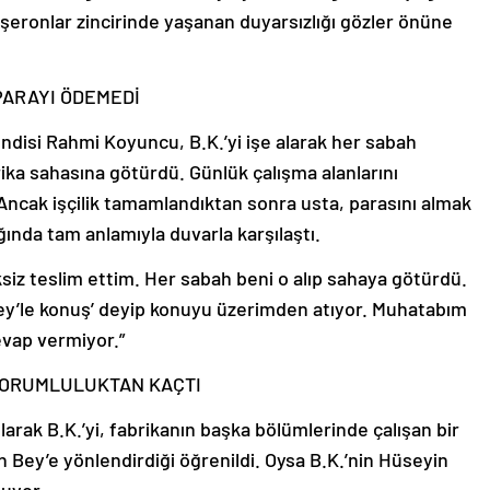
taşeronlar zincirinde yaşanan duyarsızlığı gözler önüne
PARAYI ÖDEMEDİ
hendisi Rahmi Koyuncu, B.K.’yi işe alarak her sabah
rika sahasına götürdü. Günlük çalışma alanlarını
ncak işçilik tamamlandıktan sonra usta, parasını almak
ında tam anlamıyla duvarla karşılaştı.
ksiz teslim ettim. Her sabah beni o alıp sahaya götürdü.
Bey’le konuş’ deyip konuyu üzerimden atıyor. Muhatabım
evap vermiyor.”
SORUMLULUKTAN KAÇTI
arak B.K.’yi, fabrikanın başka bölümlerinde çalışan bir
 Bey’e yönlendirdiği öğrenildi. Oysa B.K.’nin Hüseyin