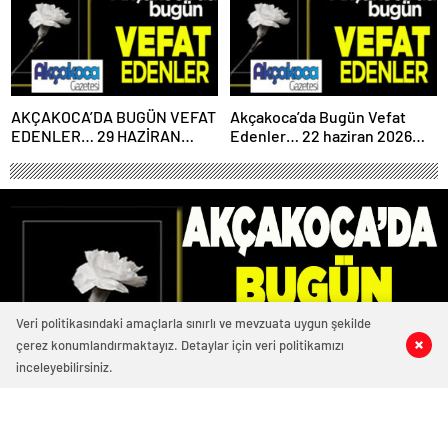
AKÇAKOCA’DA BUGÜN VEFAT
Akçakoca’da Bugün Vefat
EDENLER… 29 HAZİRAN
Edenler… 22 haziran 2026
2026 PAZARTESİ
Pazartesi
Veri politikasındaki amaçlarla sınırlı ve mevzuata uygun şekilde
çerez konumlandırmaktayız. Detaylar için veri politikamızı
0
1
0
0
inceleyebilirsiniz.
3549 okunma