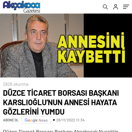
GÖZLERİNİ YUMDU
2826 okunma
DÜZCE TİCARET BORSASI BAŞKANI
KARSLIOĞLU’NUN ANNESİ HAYATA
GÖZLERİNİ YUMDU
28/11/2022 11:34
ABONE OL
News
Düzce Ticaret Borsası Başkanı Akçakocalı Nurettin