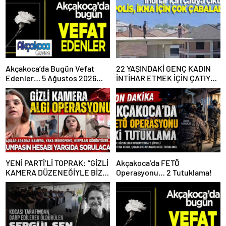
Akçakoca’da Bugün Vefat
22 YAŞINDAKİ GENÇ KADIN
Edenler… 5 Ağustos 2026
İNTİHAR ETMEK İÇİN ÇATIYA
Çarşamba
ÇIKTI
YENİ PARTİ’Lİ TOPRAK: “GİZLİ
Akçakoca’da FETÖ
KAMERA DÜZENEĞİYLE BİZE
Operasyonu… 2 Tutuklama!
ALGI OPERASYONU YAPILDI”