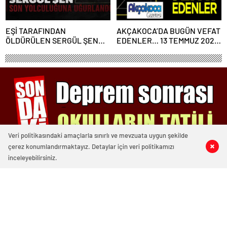
EŞİ TARAFINDAN
AKÇAKOCA’DA BUGÜN VEFAT
ÖLDÜRÜLEN SERGÜL ŞEN
EDENLER… 13 TEMMUZ 2026
SON YOLCULUĞUNA
PAZARTESİ
UĞURLANDI
Veri politikasındaki amaçlarla sınırlı ve mevzuata uygun şekilde
çerez konumlandırmaktayız. Detaylar için veri politikamızı
0
1
0
0
inceleyebilirsiniz.
3010 okunma
Son Dakika: Tüm Türkiye’de eğitim
öğretime verilen ara 20 Şubat’a kadar