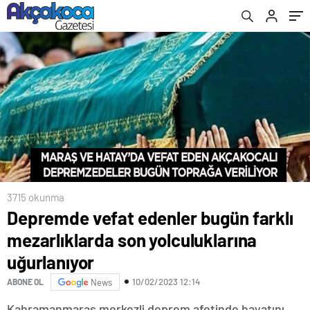
3715 okunma
Depremde vefat edenler bugün farklı
mezarlıklarda son yolculuklarına
uğurlanıyor
10/02/2023 12:14
ABONE OL
News
Kahramanmaraş merkezli deprem afetinde hayatını