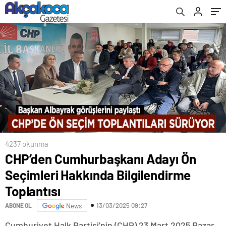
4237 okunma
CHP’den Cumhurbaşkanı Adayı Ön
Seçimleri Hakkında Bilgilendirme
Toplantısı
13/03/2025 09:27
ABONE OL
News
Cumhuriyet Halk Partisi’nin (CHP) 23 Mart 2025 Pazar