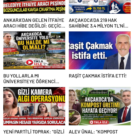
ANKARA’DAN GELEN İTFAİYE
AKÇAKOCA’DA 219 HAK
ARACI HİBE DEĞİLDİ: GEÇİCİ
SAHİBİNE 3,4 MİLYON TL’NİN
GÖREVLENDİRME SONA ERDİ
ÜZERİNDE DESTEK
BU YOLLARLA MI
RAŞİT ÇAKMAK İSTİFA ETTİ!
ÜNİVERSİTEYE ÖĞRENCİ
ÇAĞIRACAĞIZ?
YENİ PARTİ’Lİ TOPRAK: “GİZLİ
ALEV ÜNAL: “KOMPOST