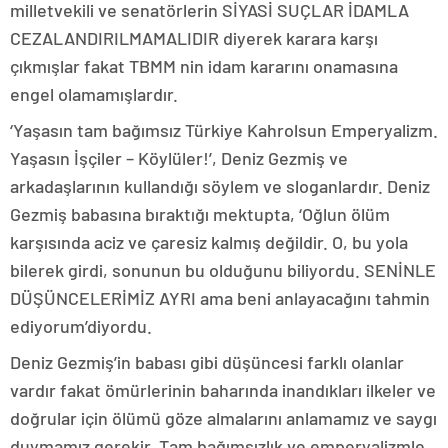
milletvekili ve senatörlerin SİYASİ SUÇLAR İDAMLA
CEZALANDIRILMAMALIDIR diyerek karara karşı
çıkmışlar fakat TBMM nin idam kararını onamasına
engel olamamışlardır.
‘Yaşasın tam bağımsız Türkiye Kahrolsun Emperyalizm.
Yaşasın İşçiler – Köylüler!’, Deniz Gezmiş ve
arkadaşlarının kullandığı söylem ve sloganlardır. Deniz
Gezmiş babasına bıraktığı mektupta, ‘Oğlun ölüm
karşısında aciz ve çaresiz kalmış değildir. O, bu yola
bilerek girdi, sonunun bu olduğunu biliyordu. SENİNLE
DÜŞÜNCELERİMİZ AYRI ama beni anlayacağını tahmin
ediyorum’diyordu.
Deniz Gezmiş’in babası gibi düşüncesi farklı olanlar
vardır fakat ömürlerinin baharında inandıkları ilkeler ve
doğrular için ölümü göze almalarını anlamamız ve saygı
duymamız gerekir. Tam bağımsızlık ve emperyalizmle