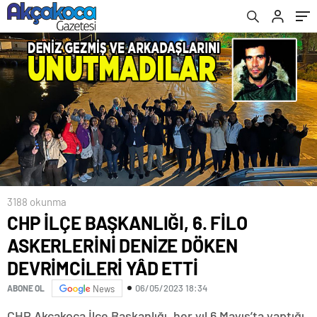
3188 okunma
CHP İLÇE BAŞKANLIĞI, 6. FİLO
ASKERLERİNİ DENİZE DÖKEN
DEVRİMCİLERİ YÂD ETTİ
06/05/2023 18:34
ABONE OL
News
CHP Akçakoca İlçe Başkanlığı, her yıl 6 Mayıs’ta yaptığı