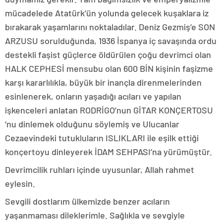
mücadelede Atatürk’ün yolunda gelecek kuşaklara iz
bırakarak yaşamlarını noktaladılar. Deniz Gezmiş’e SON
ARZUSU sorulduğunda, 1936 İspanya iç savaşında ordu
destekli faşist güçlerce öldürülen çoğu devrimci olan
HALK CEPHESİ mensubu olan 600 BİN kişinin faşizme
karşı kararlılıkla, büyük bir inançla direnmelerinden
esinlenerek, onların yaşadığı acıları ve yapılan
işkenceleri anlatan RODRİGO’nun GİTAR KONÇERTOSU
‘nu dinlemek olduğunu söylemiş ve Ulucanlar
Cezaevindeki tutukluların ISLIKLARI ile eşilk ettiği
konçertoyu dinleyerek İDAM SEHPASI’na yürümüştür.
Devrimcilik ruhları içinde uyusunlar, Allah rahmet
eylesin.
Sevgili dostlarım ülkemizde benzer acıların
yaşanmaması dileklerimle. Sağlıkla ve sevgiyle