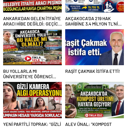
ANKARA’DAN GELEN İTFAİYE
AKÇAKOCA’DA 219 HAK
ARACI HİBE DEĞİLDİ: GEÇİCİ
SAHİBİNE 3,4 MİLYON TL’NİN
GÖREVLENDİRME SONA ERDİ
ÜZERİNDE DESTEK
BU YOLLARLA MI
RAŞİT ÇAKMAK İSTİFA ETTİ!
ÜNİVERSİTEYE ÖĞRENCİ
ÇAĞIRACAĞIZ?
YENİ PARTİ’Lİ TOPRAK: “GİZLİ
ALEV ÜNAL: “KOMPOST