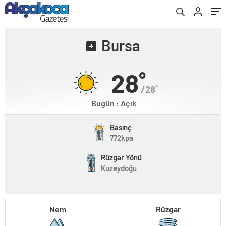
Bursa
28˚
/28˚
Bugün : Açık
Basınç
772kpa
Rüzgar Yönü
Kuzeydoğu
Nem
Rüzgar