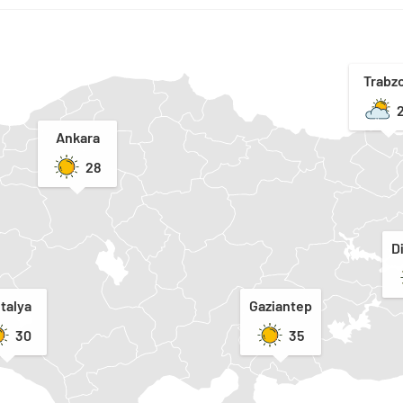
Trabz
Ankara
28
D
talya
Gaziantep
30
35