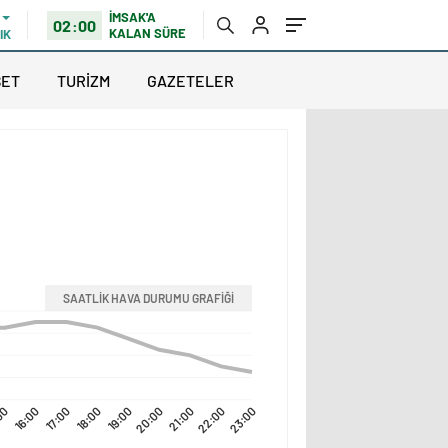
İMSAK'A
02:00
KALAN SÜRE
IK
SET
TURİZM
GAZETELER
SAATLİK HAVA DURUMU GRAFİĞİ
00
16:00
17:00
18:00
19:00
20:00
21:00
22:00
23:00