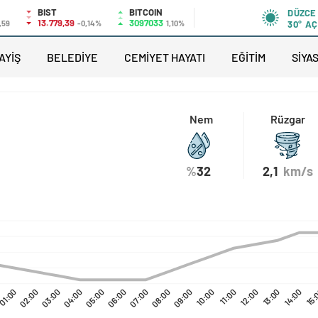
BIST
BITCOIN
DÜZCE
13.779,39
3097033
,59
-0,14%
1,10%
30°
AÇ
AYİŞ
BELEDİYE
CEMİYET HAYATI
EĞİTİM
SİYA
Nem
Rüzgar
%
32
2,1
km/s
01:00
02:00
03:00
04:00
05:00
06:00
07:00
08:00
09:00
10:00
11:00
12:00
13:00
14:00
15: