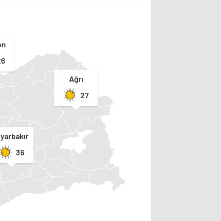
on
26
Ağrı
27
iyarbakır
36