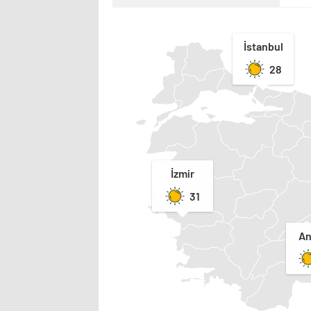
İstanbul
28
İzmir
31
An