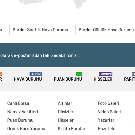
u
Burdur Saatlik Hava Durumu
Burdur Günlük Hava Durumu
olarak e-postanızdan takip edebilirsiniz !
K
TAHMİNİ
LİG
EKONOMİ
E
R
HAVA DURUMU
PUAN DURUMU
HISSELER
PARI
Canlı Borsa
Altınlar
Foto Galeri
Namaz Vakitleri
Dövizler
Video Galeri
Puan Durumu
Hisseler
Yazarlar
Örnek Burç Yorumu
Kripto Paralar
Gazeteler