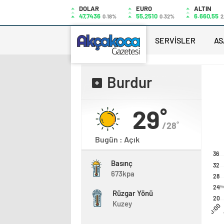
DOLAR
EURO
ALTIN
47,7436
55,2510
6.660,55
0.18%
0.32%
2
SERVİSLER
AS
Burdur
29˚
/28˚
Bugün : Açık
36
Basınç
32
673kpa
28
24
Rüzgar Yönü
20
Kuzey
00:00