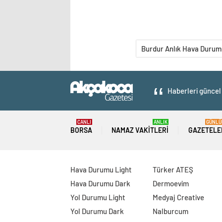
Burdur Anlık Hava Durum
Haberleri güncel 
CANLI
ANLIK
GÜNLÜ
BORSA
NAMAZ VAKITLERI
GAZETELE
Hava Durumu Light
Türker ATEŞ
Hava Durumu Dark
Dermoevim
Yol Durumu Light
Medyaj Creative
Yol Durumu Dark
Nalburcum