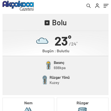
Bolu
23˚
/24˚
Bugün : Bulutlu
Basınç
698kpa
Rüzgar Yönü
Kuzey
Nem
Rüzgar