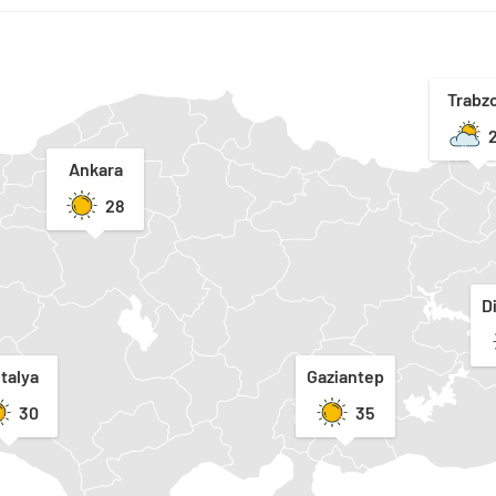
Trabz
Ankara
28
D
talya
Gaziantep
30
35