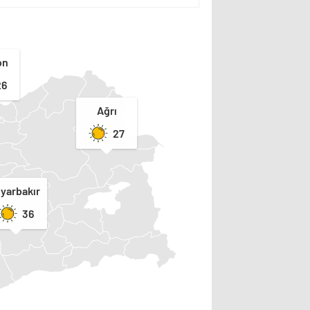
on
26
Ağrı
27
iyarbakır
36