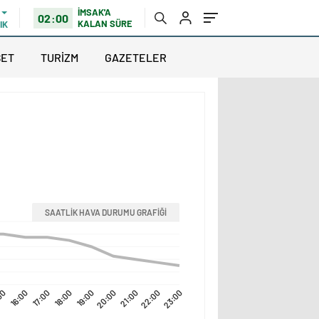
İMSAK'A
02:00
KALAN SÜRE
IK
SET
TURİZM
GAZETELER
SAATLİK HAVA DURUMU GRAFİĞİ
00
16:00
17:00
18:00
19:00
20:00
21:00
22:00
23:00