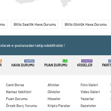
umu
Bitlis Saatlik Hava Durumu
Bitlis Günlük Hava Durumu
olarak e-postanızdan takip edebilirsiniz !
K
TAHMİNİ
LİG
EKONOMİ
E
R
HAVA DURUMU
PUAN DURUMU
HISSELER
PARI
Canlı Borsa
Altınlar
Foto Galeri
Namaz Vakitleri
Dövizler
Video Galeri
Puan Durumu
Hisseler
Yazarlar
Örnek Burç Yorumu
Kripto Paralar
Gazeteler