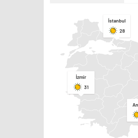
İstanbul
28
İzmir
31
An