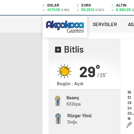
DOLAR
EURO
ALTIN
47,7436
55,2510
6.660,55
0.18%
0.32%
2
SERVİSLER
AS
Bitlis
29˚
/25˚
Bugün : Açık
36
Basınç
32
28
632kpa
24
20
Rüzgar Yönü
16
Doğu
00:00