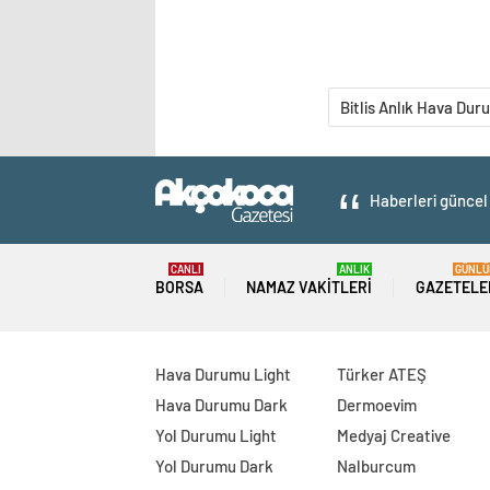
Bitlis Anlık Hava Dur
Haberleri güncel 
CANLI
ANLIK
GÜNLÜ
BORSA
NAMAZ VAKITLERI
GAZETELE
Hava Durumu Light
Türker ATEŞ
Hava Durumu Dark
Dermoevim
Yol Durumu Light
Medyaj Creative
Yol Durumu Dark
Nalburcum