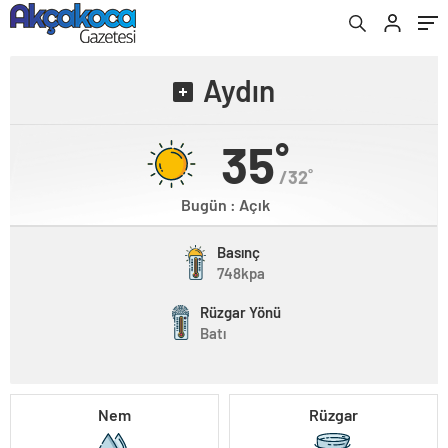
Aydın
35˚
/32˚
Bugün : Açık
Basınç
748kpa
Rüzgar Yönü
Batı
Nem
Rüzgar