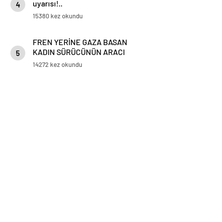
uyarısı!..
4
15380 kez okundu
FREN YERİNE GAZA BASAN
KADIN SÜRÜCÜNÜN ARACI
5
KORKULUKLARDA ASILI KALDI
14272 kez okundu