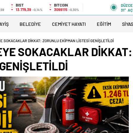
BIST
BITCOIN
DÜZCE
13.779,39
3099115
,59
-0,14%
-0,30%
31°
AÇ
AYİŞ
BELEDİYE
CEMİYET HAYATI
EĞİTİM
SİYA
E SOKACAKLAR DİKKAT: ZORUNLU EKİPMAN LİSTESİ GENİŞLETİLDİ
EYE SOKACAKLAR DİKKAT:
GENİŞLETİLDİ