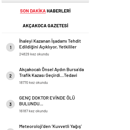
SON DAKİKA
HABERLERİ
AKÇAKOCA GAZETESİ
İhaleyi Kazanan İşadamı Tehdit
Edildiğini Açıklıyor, Yetkililer
1
Suskun!
24829 kez okundu
Akçakocalı Önsel Aydın Bursa’da
Trafik Kazası Geçirdi…Tedavi
2
Altına Alınan Gencin Hayati
18770 kez okundu
Tehlikesi Sürüyor
GENÇ DOKTOR EVİNDE ÖLÜ
BULUNDU…
3
16187 kez okundu
Meteoroloji’den ‘Kuvvetli Yağış’