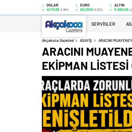
DOLAR
EURO
ALTIN
47,7436
55,2510
6.660,55
0.18%
0.32%
2
SERVİSLER
AS
Akçakoca Gazetesi
ASAYİŞ
ARACINI MUAYENEY
ARACINI MUAYEN
EKİPMAN LİSTESİ 