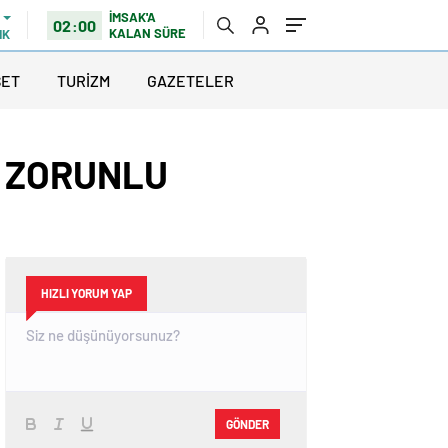
İMSAK'A
02:00
KALAN SÜRE
IK
SET
TURİZM
GAZETELER
 ZORUNLU
HIZLI YORUM YAP
GÖNDER