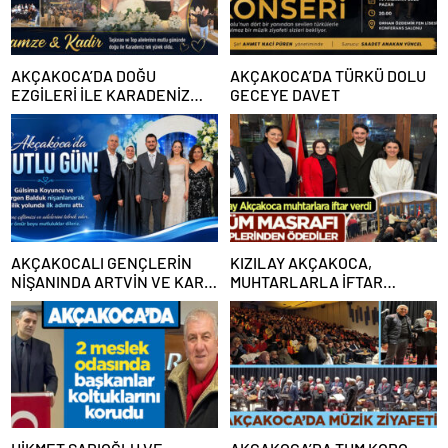
AKÇAKOCA’DA DOĞU
AKÇAKOCA’DA TÜRKÜ DOLU
EZGİLERİ İLE KARADENİZ
GECEYE DAVET
HORONU AYNI DÜĞÜNDE
BULUŞTU
AKÇAKOCALI GENÇLERİN
KIZILAY AKÇAKOCA,
NİŞANINDA ARTVİN VE KARS
MUHTARLARLA İFTAR
OYUNLARI BİRLİKTE
SOFRASINDA BULUŞTU
OYNANDI