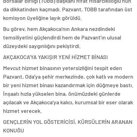
Borsalar Birliği (TOBB) Başkanı Rifat Hisarcıklıoğlu’nun
da dikkatinden kaçmadı. Pazvant, TOBB tarafından üst
komisyon üyeliğine layık görüldü.
Bu görev, hem Akçakoca’nın Ankara nezdindeki
temsiliyetini güçlendirdi hem de Pazvant’ın ulusal
düzeydeki saygınlığını pekiştirdi.
AKÇAKOCA’YA YAKIŞIR YENİ HİZMET BİNASI
Mevcut hizmet binasının yetersizliğini tespit eden
Pazvant, Oda’ya şehir merkezinde, çok katlı ve modern
bir yeni hizmet binası kazandırmak için düğmeye bastı.
İnşaatı hızla yükselen bina, önümüzdeki günlerde
açılacak ve Akçakoca’ya kalıcı, kurumsal bir eser olarak
hizmet verecek.
GENÇLERİN YOL GÖSTERİCİSİ, KÜRSÜLERİN ARANAN
KONUĞU