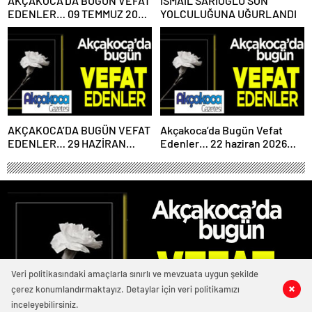
AKÇAKOCA’DA BUGÜN VEFAT
İSMAİL SARIOĞLU SON
EDENLER… 09 TEMMUZ 2026
YOLCULUĞUNA UĞURLANDI
PERŞEMBE
AKÇAKOCA’DA BUGÜN VEFAT
Akçakoca’da Bugün Vefat
EDENLER… 29 HAZİRAN
Edenler… 22 haziran 2026
2026 PAZARTESİ
Pazartesi
Veri politikasındaki amaçlarla sınırlı ve mevzuata uygun şekilde
çerez konumlandırmaktayız. Detaylar için veri politikamızı
0
0
0
0
inceleyebilirsiniz.