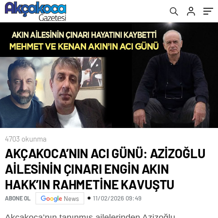
RAHMETİNE KAVUŞTU
4703 okunma
AKÇAKOCA’NIN ACI GÜNÜ: AZİZOĞLU
AİLESİNİN ÇINARI ENGİN AKIN
HAKK’IN RAHMETİNE KAVUŞTU
11/02/2026 09:49
ABONE OL
News
​Akçakoca’nın tanınmış ailelerinden Azizoğlu