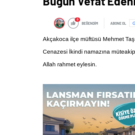
Bugün Vefat Edenl
0
BEĞENDİM
ABONE OL
Akçakoca ilçe müftüsü Mehmet Taşçı’
Cenazesi İkindi namazına müteakip S
Allah rahmet eylesin.