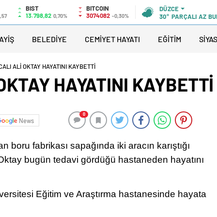
BIST
BITCOIN
DÜZCE
13.798,82
3074082
,57
0,70%
-0,30%
30°
PARÇALI AZ B
AYİŞ
BELEDİYE
CEMİYET HAYATI
EĞİTİM
SİYA
ALI ALİ OKTAY HAYATINI KAYBETTİ
OKTAY HAYATINI KAYBETTİ
0
News
boru fabrikası sapağında iki aracın karıştığı
 Oktay bugün tedavi gördüğü hastaneden hayatını
ersitesi Eğitim ve Araştırma hastanesinde hayata