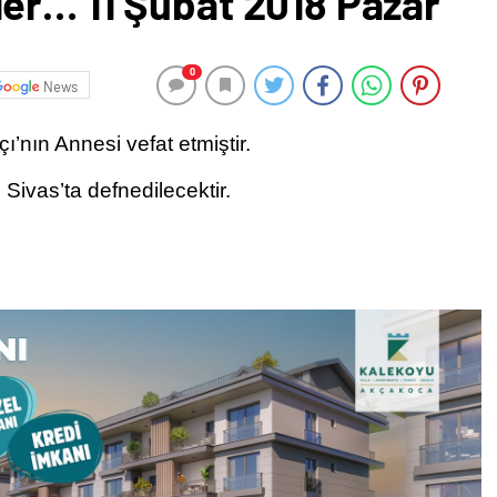
er… 11 Şubat 2018 Pazar
0
News
nın Annesi vefat etmiştir.
ivas’ta defnedilecektir.