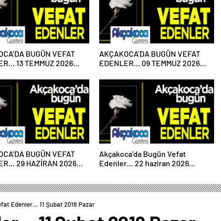
OCA’DA BUGÜN VEFAT
AKÇAKOCA’DA BUGÜN VEFAT
R… 13 TEMMUZ 2026
EDENLER… 09 TEMMUZ 2026
ESİ
PERŞEMBE
OCA’DA BUGÜN VEFAT
Akçakoca’da Bugün Vefat
R… 29 HAZİRAN 2026
Edenler… 22 haziran 2026
ESİ
Pazartesi
fat Edenler… 11 Şubat 2018 Pazar