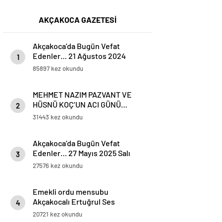
AKÇAKOCA GAZETESİ
Akçakoca’da Bugün Vefat
Edenler… 21 Ağustos 2024
1
Çarşamba
85897 kez okundu
MEHMET NAZIM PAZVANT VE
HÜSNÜ KOÇ’UN ACI GÜNÜ…
2
31443 kez okundu
Akçakoca’da Bugün Vefat
Edenler… 27 Mayıs 2025 Salı
3
27576 kez okundu
Emekli ordu mensubu
Akçakocalı Ertuğrul Ses
4
Koronavirüse yenik düştü
20721 kez okundu