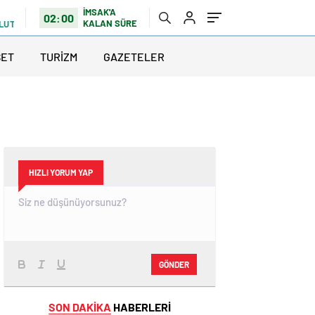
İMSAK'A
02:00
KALAN SÜRE
ULUTLU
SET
TURİZM
GAZETELER
HIZLI YORUM YAP
GÖNDER
SON DAKİKA
HABERLERİ