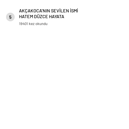
AKÇAKOCA’NIN SEVİLEN İSMİ
HATEM DÜZCE HAYATA
5
GÖZLERİNİ YUMDU
19401 kez okundu