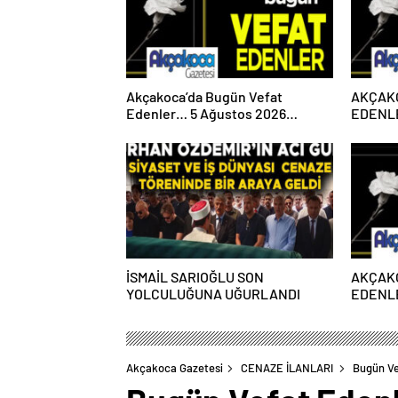
Akçakoca’da Bugün Vefat
AKÇAK
Edenler… 5 Ağustos 2026
EDENLE
Çarşamba
PAZART
İSMAİL SARIOĞLU SON
AKÇAK
YOLCULUĞUNA UĞURLANDI
EDENLE
PAZART
Akçakoca Gazetesi
CENAZE İLANLARI
Bugün Ve