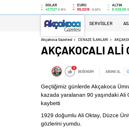
DOLAR
EURO
ALTIN
47,7127
55,0216
6.529,50
0.16%
-0.02%
0
SERVİSLER
AS
Akçakoca Gazetesi
CENAZE İLANLARI
AKÇAKOC
AKÇAKOCALI ALİ 
0
BEĞENDİM
ABONE OL
Geçtiğimiz günlerde Akçakoca Ümran 
kazada yaralanan 90 yaşındaki Ali
kaybetti
1929 doğumlu Ali Oktay, Düzce Üniv
gözlerini yumdu.