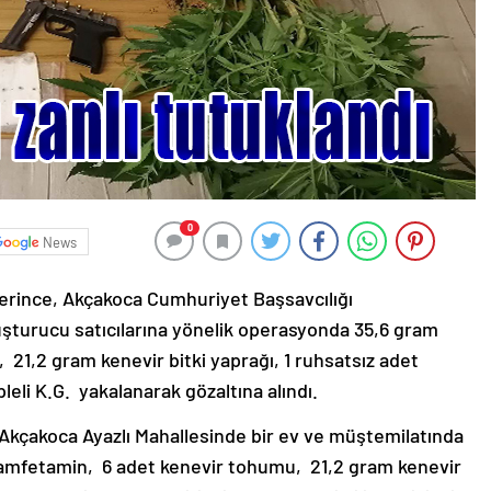
0
News
erince, Akçakoca Cumhuriyet Başsavcılığı
şturucu satıcılarına yönelik operasyonda 35,6 gram
1,2 gram kenevir bitki yaprağı, 1 ruhsatsız adet
leli K.G. yakalanarak gözaltına alındı.
 Akçakoca Ayazlı Mahallesinde bir ev ve müştemilatında
amfetamin, 6 adet kenevir tohumu, 21,2 gram kenevir