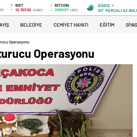
BIST
BITCOIN
DÜZCE
13.707,30
3105137
,37
-0,66%
1,00%
30°
PARÇALI AZ BUL
AYİŞ
BELEDİYE
CEMİYET HAYATI
EĞİTİM
SİYA
urucu Operasyonu
turucu Operasyonu