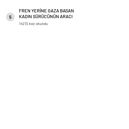
FREN YERİNE GAZA BASAN
KADIN SÜRÜCÜNÜN ARACI
5
KORKULUKLARDA ASILI KALDI
14272 kez okundu