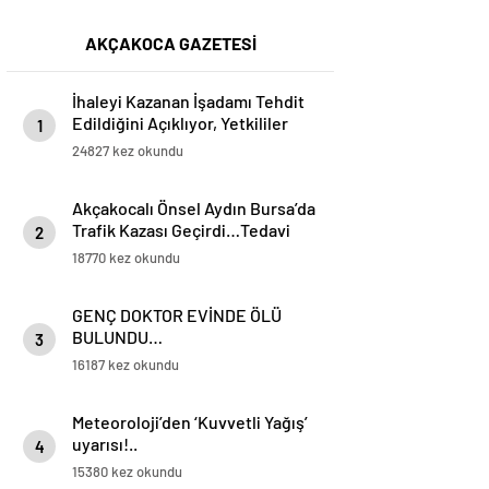
AKÇAKOCA GAZETESİ
İhaleyi Kazanan İşadamı Tehdit
Edildiğini Açıklıyor, Yetkililer
1
Suskun!
24827 kez okundu
Akçakocalı Önsel Aydın Bursa’da
Trafik Kazası Geçirdi…Tedavi
2
Altına Alınan Gencin Hayati
18770 kez okundu
Tehlikesi Sürüyor
GENÇ DOKTOR EVİNDE ÖLÜ
BULUNDU…
3
16187 kez okundu
Meteoroloji’den ‘Kuvvetli Yağış’
uyarısı!..
4
15380 kez okundu