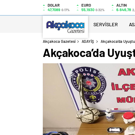
DOLAR
EURO
ALTIN
47,7089
55,1930
6.646,78
0.17%
0.32%
2
SERVİSLER
AS
Akçakoca Gazetesi
ASAYİŞ
Akçakoca’da Uyuşt
Akçakoca’da Uyuş