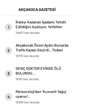
AKÇAKOCA GAZETESİ
İhaleyi Kazanan İşadamı Tehdit
Edildiğini Açıklıyor, Yetkililer
1
Suskun!
24827 kez okundu
Akçakocalı Önsel Aydın Bursa’da
Trafik Kazası Geçirdi…Tedavi
2
Altına Alınan Gencin Hayati
18770 kez okundu
Tehlikesi Sürüyor
GENÇ DOKTOR EVİNDE ÖLÜ
BULUNDU…
3
16187 kez okundu
Meteoroloji’den ‘Kuvvetli Yağış’
uyarısı!..
4
15380 kez okundu