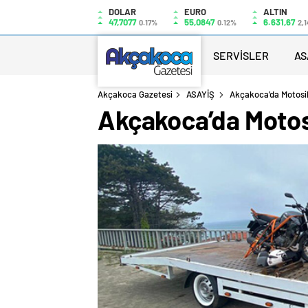
DOLAR
EURO
ALTIN
47,7077
55,0847
6.631,67
0.17%
0.12%
2,1
SERVİSLER
AS
Akçakoca Gazetesi
ASAYİŞ
Akçakoca’da Motosikl
Akçakoca’da Motosi