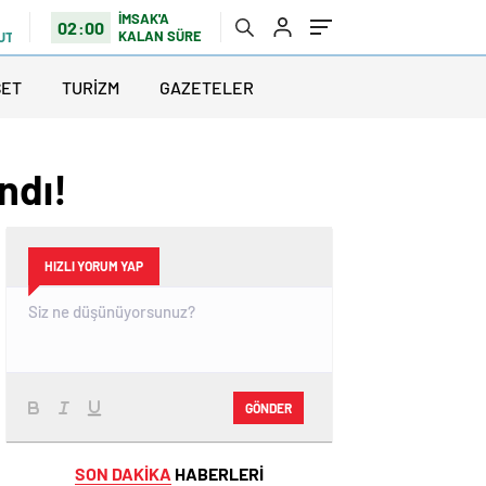
İMSAK'A
02:00
KALAN SÜRE
UTLU
SET
TURİZM
GAZETELER
ndı!
HIZLI YORUM YAP
GÖNDER
SON DAKİKA
HABERLERİ