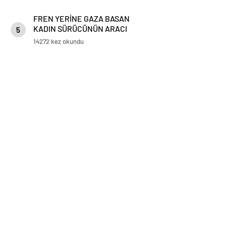
FREN YERİNE GAZA BASAN
KADIN SÜRÜCÜNÜN ARACI
5
KORKULUKLARDA ASILI KALDI
14272 kez okundu