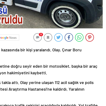
0
News
zasında bir kişi yaralandı. Olay, Çınar Boru
etine doğru seyir eden bir motosiklet, başka bir araç
iyon hakimiyetini kaybetti.
akla attı. Olay yerine ulaşan 112 acil sağlık ve polis
tesi Araştırma Hastanesi’ne kaldırdı. Yaralının
oca trafik çekicisi aracılığıyla kaldırıldı. Yol trafiğe