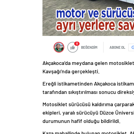
0
BEĞENDİM
ABONE OL
Akçakoca’da meydana gelen motosiklet ka
Kavşağı’nda gerçekleşti.
Ereğli istikametinden Akçakoca istikam
tarafından sıkıştırılması sonucu direks
Motosiklet sürücüsü kaldırıma çarparak t
ekipleri, yaralı sürücüyü Düzce Üniversi
durumunun hafif olduğu bildirildi.
Kaza mahallinde bulunan motosiklet, Akçak