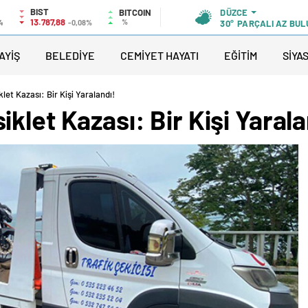
BIST
BITCOIN
DÜZCE
13.787,88
%
4
-0,08%
30°
PARÇALI AZ BUL
AYİŞ
BELEDİYE
CEMİYET HAYATI
EĞİTİM
SİYA
et Kazası: Bir Kişi Yaralandı!
klet Kazası: Bir Kişi Yarala