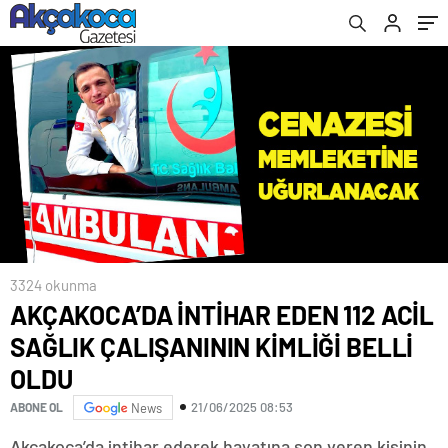
3324 okunma
AKÇAKOCA’DA İNTİHAR EDEN 112 ACİL
SAĞLIK ÇALIŞANININ KİMLİĞİ BELLİ
OLDU
21/06/2025 08:53
ABONE OL
News
Akçakoca’da intihar ederek hayatına son veren kişinin