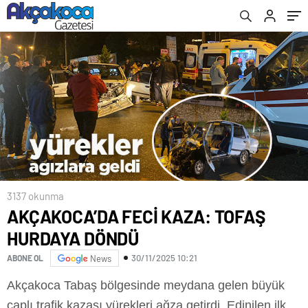
3137 okunma
AKÇAKOCA’DA FECİ KAZA: TOFAŞ
HURDAYA DÖNDÜ
30/11/2025 10:21
ABONE OL
News
Akçakoca Tabaş bölgesinde meydana gelen büyük
çaplı trafik kazası yürekleri ağza getirdi. Edinilen ilk