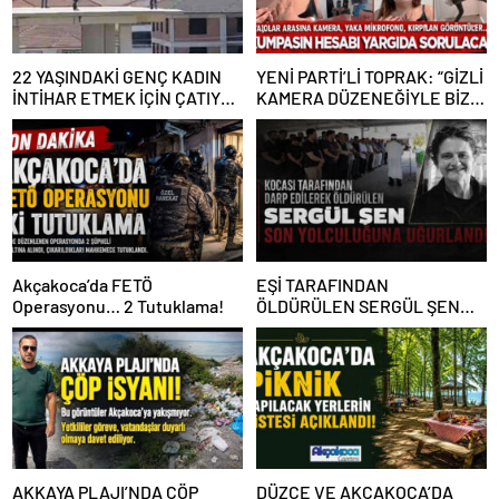
22 YAŞINDAKİ GENÇ KADIN
YENİ PARTİ’Lİ TOPRAK: “GİZLİ
İNTİHAR ETMEK İÇİN ÇATIYA
KAMERA DÜZENEĞİYLE BİZE
ÇIKTI
ALGI OPERASYONU YAPILDI”
Akçakoca’da FETÖ
EŞİ TARAFINDAN
Operasyonu… 2 Tutuklama!
ÖLDÜRÜLEN SERGÜL ŞEN
SON YOLCULUĞUNA
UĞURLANDI
AKKAYA PLAJI’NDA ÇÖP
DÜZCE VE AKÇAKOCA’DA