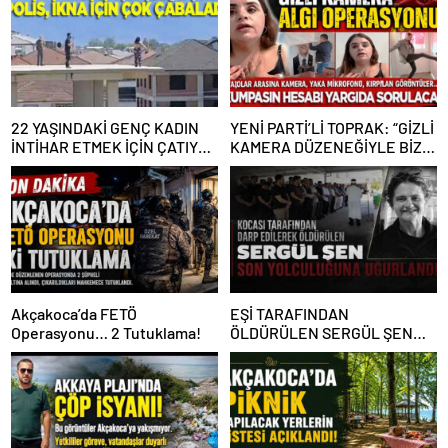
22 YAŞINDAKİ GENÇ KADIN
YENİ PARTİ’Lİ TOPRAK: “GİZLİ
İNTİHAR ETMEK İÇİN ÇATIYA
KAMERA DÜZENEĞİYLE BİZE
ÇIKTI
ALGI OPERASYONU YAPILDI”
Akçakoca’da FETÖ
EŞİ TARAFINDAN
Operasyonu… 2 Tutuklama!
ÖLDÜRÜLEN SERGÜL ŞEN
SON YOLCULUĞUNA
UĞURLANDI