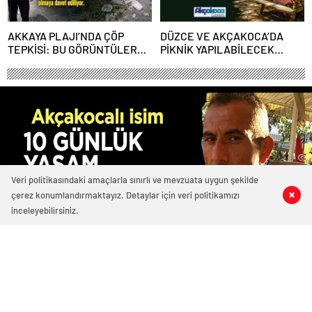
AKKAYA PLAJI’NDA ÇÖP
DÜZCE VE AKÇAKOCA’DA
TEPKİSİ: BU GÖRÜNTÜLER
PİKNİK YAPILABİLECEK
AKÇAKOCA’YA YAKIŞMIYOR
YERLERİN LİSTESİ
AÇIKLANDI!
Veri politikasındaki amaçlarla sınırlı ve mevzuata uygun şekilde
çerez konumlandırmaktayız. Detaylar için veri politikamızı
0
0
0
0
inceleyebilirsiniz.
5905 okunma
MOTOSİKLETİYLE KAZA YAPAN
SÜLEYMAN GUGUK TEDAVİSİNİN 10.