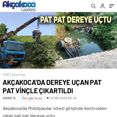
VEDA ETTİ
3087 okunma
AKÇAKOCA’DA DEREYE UÇAN PAT
PAT VİNÇLE ÇIKARTILDI
12/06/2024 09:43
ABONE OL
News
Akçakoca’da Mobilyacılar sitesi girişinde kontrolden
çıkan pat pat dereye uçtu.