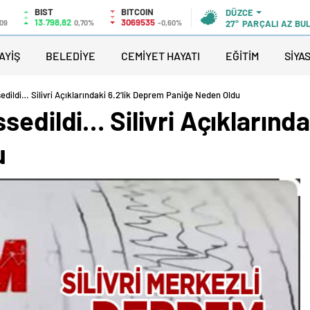
BIST
BITCOIN
DÜZCE
13.798,82
3069535
,09
0,70%
-0,60%
27°
PARÇALI AZ BU
AYİŞ
BELEDİYE
CEMİYET HAYATI
EĞİTİM
SİYA
dildi… Silivri Açıklarındaki 6.2’lik Deprem Paniğe Neden Oldu
sedildi… Silivri Açıklarında
u