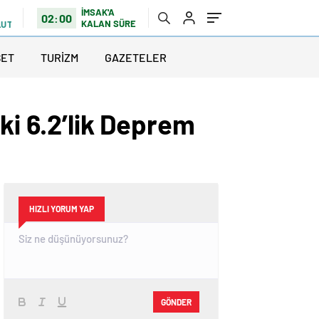
İMSAK'A
02:00
KALAN SÜRE
LUTLU
SET
TURİZM
GAZETELER
ki 6.2’lik Deprem
HIZLI YORUM YAP
GÖNDER