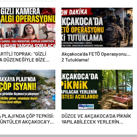
RTİ’Lİ TOPRAK: “GİZLİ
Akçakoca’da FETÖ Operasyonu…
 DÜZENEĞİYLE BİZE
2 Tutuklama!
PERASYONU YAPILDI”
 PLAJI’NDA ÇÖP TEPKİSİ:
DÜZCE VE AKÇAKOCA’DA PİKNİK
RÜNTÜLER AKÇAKOCA’YA
YAPILABİLECEK YERLERİN
IYOR
LİSTESİ AÇIKLANDI!