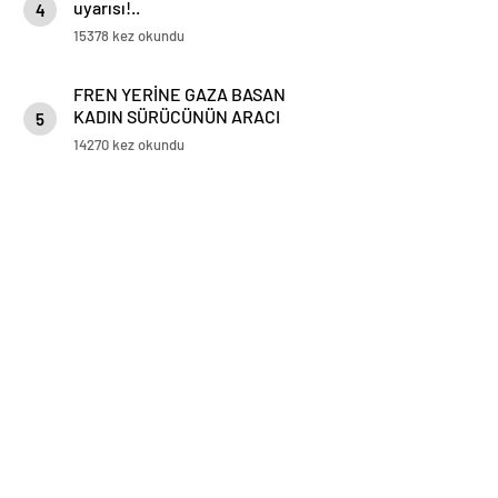
uyarısı!..
4
15378 kez okundu
FREN YERİNE GAZA BASAN
KADIN SÜRÜCÜNÜN ARACI
5
KORKULUKLARDA ASILI KALDI
14270 kez okundu