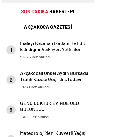
SON DAKİKA
HABERLERİ
AKÇAKOCA GAZETESİ
İhaleyi Kazanan İşadamı Tehdit
Edildiğini Açıklıyor, Yetkililer
1
Suskun!
24825 kez okundu
Akçakocalı Önsel Aydın Bursa’da
Trafik Kazası Geçirdi…Tedavi
2
Altına Alınan Gencin Hayati
18769 kez okundu
Tehlikesi Sürüyor
GENÇ DOKTOR EVİNDE ÖLÜ
BULUNDU…
3
16185 kez okundu
Meteoroloji’den ‘Kuvvetli Yağış’