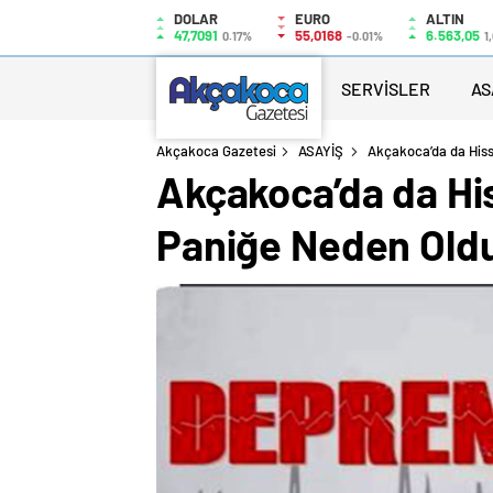
DOLAR
EURO
ALTIN
47,7091
55,0168
6.563,05
0.17%
-0.01%
1
SERVİSLER
AS
Akçakoca Gazetesi
ASAYİŞ
Akçakoca’da da Hisse
Akçakoca’da da His
Paniğe Neden Old