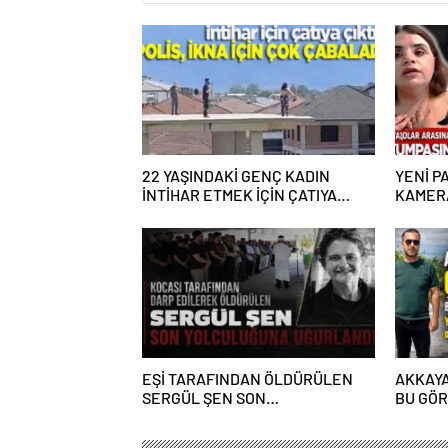
22 YAŞINDAKİ GENÇ KADIN
YENİ PA
İNTİHAR ETMEK İÇİN ÇATIYA
KAMERA
ÇIKTI
ALGI O
EŞİ TARAFINDAN ÖLDÜRÜLEN
AKKAYA
SERGÜL ŞEN SON
BU GÖ
YOLCULUĞUNA UĞURLANDI
YAKIŞM