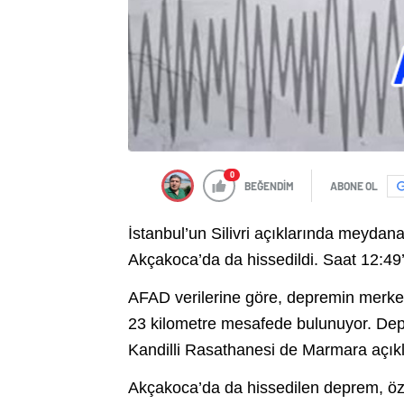
0
BEĞENDİM
ABONE OL
İstanbul’un Silivri açıklarında meyda
Akçakoca’da da hissedildi. Saat 12:49’
AFAD verilerine göre, depremin merkez
23 kilometre mesafede bulunuyor. Depr
Kandilli Rasathanesi de Marmara açıklar
Akçakoca’da da hissedilen deprem, öze