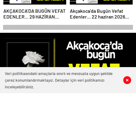
AKÇAKOCA’DA BUGÜN VEFAT
Akçakoca’da Bugün Vefat
EDENLER… 29 HAZİRAN
Edenler… 22 haziran 2026
2026 PAZARTESİ
Pazartesi
Veri politikasındaki amaçlarla sınırlı ve mevzuata uygun şekilde
çerez konumlandırmaktayız. Detaylar için veri politikamızı
0
1
0
0
inceleyebilirsiniz.
3676 okunma
Akçakoca’da Bugün Vefat Edenler.. 25
Ocak 2026 Pazar
25/01/2026 10:22
ABONE OL
News