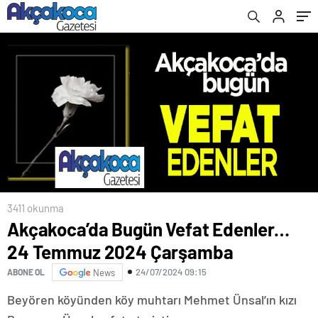
3411 okunma
Akçakoca’da Bugün Vefat Edenler…
24 Temmuz 2024 Çarşamba
24/07/2024 09:15
ABONE OL
News
Beyören köyünden köy muhtarı Mehmet Ünsal’ın kızı