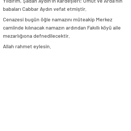
Yıldırım, Şadan Aydın’ın kardeşleri; Umut ve Arda’nın
babaları Cabbar Aydın vefat etmiştir.
Cenazesi bugün öğle namazını müteakip Merkez
camiinde kılınacak namazın ardından Fakıllı köyü aile
mezarlığıona defnedilecektir.
Allah rahmet eylesin.