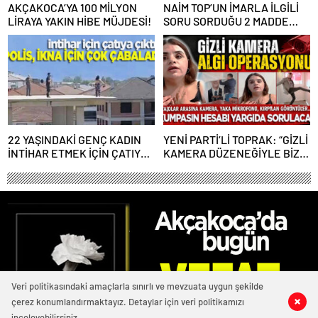
AKÇAKOCA’YA 100 MİLYON
NAİM TOP’UN İMARLA İLGİLİ
LİRAYA YAKIN HİBE MÜJDESİ!
SORU SORDUĞU 2 MADDE
GERİ ÇEKİLDİ
22 YAŞINDAKİ GENÇ KADIN
YENİ PARTİ’Lİ TOPRAK: “GİZLİ
İNTİHAR ETMEK İÇİN ÇATIYA
KAMERA DÜZENEĞİYLE BİZE
ÇIKTI
ALGI OPERASYONU YAPILDI”
Veri politikasındaki amaçlarla sınırlı ve mevzuata uygun şekilde
çerez konumlandırmaktayız. Detaylar için veri politikamızı
0
0
0
0
inceleyebilirsiniz.