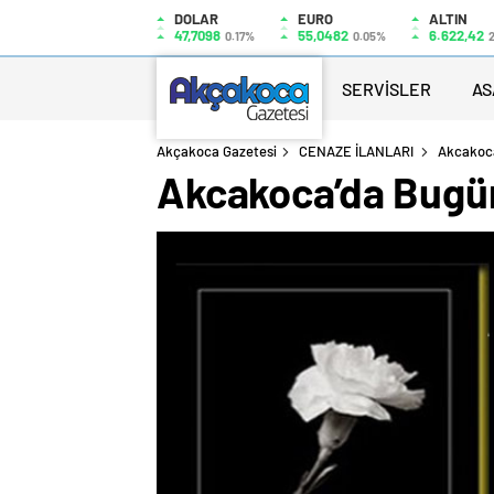
DOLAR
EURO
ALTIN
47,7098
55,0482
6.622,42
0.17%
0.05%
SERVİSLER
AS
Akçakoca Gazetesi
CENAZE İLANLARI
Akcakoca
Akcakoca’da Bugü