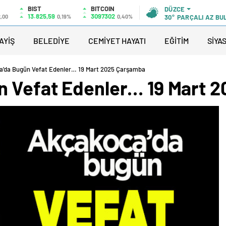
BIST
BITCOIN
DÜZCE
13.825,59
3097302
2,00
0,19%
0,40%
30°
PARÇALI AZ BU
AYİŞ
BELEDİYE
CEMİYET HAYATI
EĞİTİM
SİYA
’da Bugün Vefat Edenler… 19 Mart 2025 Çarşamba
n Vefat Edenler… 19 Mart 