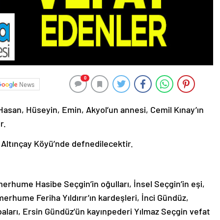
0
News
Hasan, Hüseyin, Emin, Akyol’un annesi, Cemil Kınay’ın
r.
Altınçay Köyü’nde defnedilecektir.
rhume Hasibe Seçgin’in oğulları, İnsel Seçgin’in eşi,
hume Feriha Yıldırır’ın kardeşleri, İnci Gündüz,
aları, Ersin Gündüz’ün kayınpederi Yılmaz Seçgin vefat