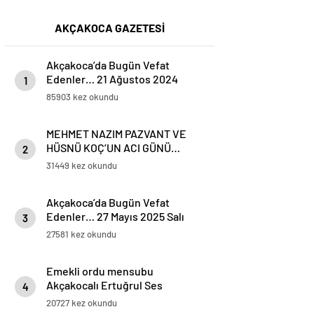
AKÇAKOCA GAZETESİ
Akçakoca’da Bugün Vefat
Edenler… 21 Ağustos 2024
1
Çarşamba
85903 kez okundu
MEHMET NAZIM PAZVANT VE
HÜSNÜ KOÇ’UN ACI GÜNÜ…
2
31449 kez okundu
Akçakoca’da Bugün Vefat
Edenler… 27 Mayıs 2025 Salı
3
27581 kez okundu
Emekli ordu mensubu
Akçakocalı Ertuğrul Ses
4
Koronavirüse yenik düştü
20727 kez okundu