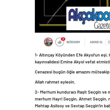
0
BEĞENDİM
ABONE OL
1- Altınçay Köyünden Efe Akyol’un eşi, 
kayınvalidesi Emine Akyol vefat etmisti
Cenazesi bugün öğle amazını müteakip 
Allah rahmet eylesin.
2- Merhum kunduracı Raşit Seçgin ve me
merhum Hayri Seçgin, Ahmet Seçgin, mer
Mehtap Asilsoy ve Sevtap Seçgin’in bab