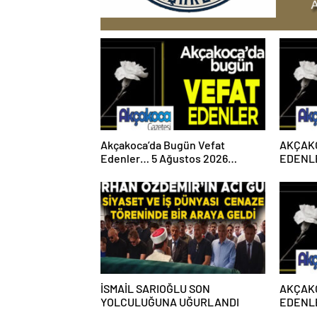
Akçakoca’da Bugün Vefat
AKÇAK
Edenler… 5 Ağustos 2026
EDENLE
Çarşamba
PAZART
İSMAİL SARIOĞLU SON
AKÇAK
YOLCULUĞUNA UĞURLANDI
EDENLE
PAZART