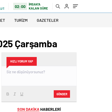
İMSAK'A
02:00
KALAN SÜRE
LUTLU
SET
TURİZM
GAZETELER
2025 Çarşamba
HIZLI YORUM YAP
GÖNDER
SON DAKİKA
HABERLERİ