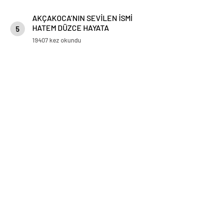
AKÇAKOCA’NIN SEVİLEN İSMİ
HATEM DÜZCE HAYATA
5
GÖZLERİNİ YUMDU
19407 kez okundu