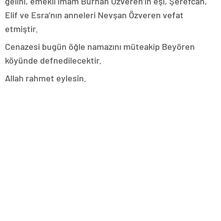
gelini, emekli imam Burhan Özveren’in eşi, Şerefcan,
Elif ve Esra’nın anneleri Nevşan Özveren vefat
etmiştir.
Cenazesi bugün öğle namazını müteakip Beyören
köyünde defnedilecektir.
Allah rahmet eylesin.