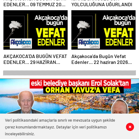
EDENLER… 09 TEMMUZ 2026
YOLCULUĞUNA UĞURLANDI
PERŞEMBE
AKÇAKOCA’DA BUGÜN VEFAT
Akçakoca’da Bugün Vefat
EDENLER… 29 HAZİRAN
Edenler… 22 haziran 2026
2026 PAZARTESİ
Pazartesi
Veri politikasındaki amaçlarla sınırlı ve mevzuata uygun şekilde
çerez konumlandırmaktayız. Detaylar için veri politikamızı
0
2
0
0
inceleyebilirsiniz.