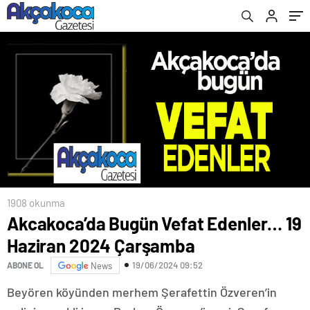
1908 okunma
Akcakoca’da Bugün Vefat Edenler… 19
Haziran 2024 Çarşamba
19/06/2024 09:52
ABONE OL
News
Beyören köyünden merhem Şerafettin Özveren’in