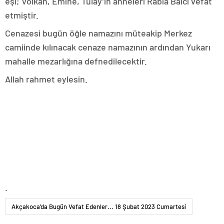
eşi; Volkan, Emine, Tülay’ın anneleri Rabia Balcı vefat
etmiştir.
Cenazesi bugün öğle namazını müteakip Merkez
camiinde kılınacak cenaze namazının ardından Yukarı
mahalle mezarlığına defnedilecektir.
Allah rahmet eylesin.
.
Akçakoca'da Bugün Vefat Edenler... 18 Şubat 2023 Cumartesi