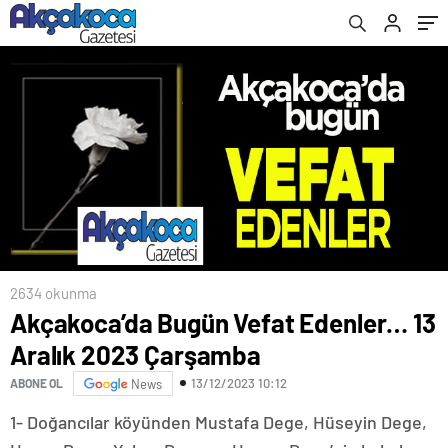
2634 okunma
Akçakoca’da Bugün Vefat Edenler… 13
Aralık 2023 Çarşamba
13/12/2023 10:12
ABONE OL
News
1- Doğancılar köyünden Mustafa Dege, Hüseyin Dege,