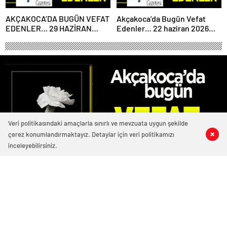
AKÇAKOCA’DA BUGÜN VEFAT
Akçakoca’da Bugün Vefat
EDENLER… 29 HAZİRAN
Edenler… 22 haziran 2026
2026 PAZARTESİ
Pazartesi
Veri politikasındaki amaçlarla sınırlı ve mevzuata uygun şekilde
çerez konumlandırmaktayız. Detaylar için veri politikamızı
0
0
0
0
inceleyebilirsiniz.
2236 okunma
Akçakoca’da Bugün Vefat Edenler… 12
Aralık 2023 Salı
12/12/2023 09:58
ABONE OL
News