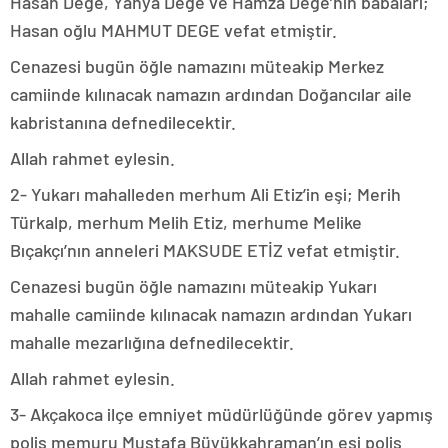
Hasan Dege, Yahya Dege ve Hamza Dege’nin babaları;
Hasan oğlu MAHMUT DEGE vefat etmiştir.
Cenazesi bugün öğle namazını müteakip Merkez
camiinde kılınacak namazın ardından Doğancılar aile
kabristanına defnedilecektir.
Allah rahmet eylesin.
2- Yukarı mahalleden merhum Ali Etiz’in eşi; Merih
Türkalp, merhum Melih Etiz, merhume Melike
Bıçakçı’nın anneleri MAKSUDE ETİZ vefat etmiştir.
Cenazesi bugün öğle namazını müteakip Yukarı
mahalle camiinde kılınacak namazın ardından Yukarı
mahalle mezarlığına defnedilecektir.
Allah rahmet eylesin.
3- Akçakoca ilçe emniyet müdürlüğünde görev yapmış
polis memuru Mustafa Büyükkahraman’ın eşi polis