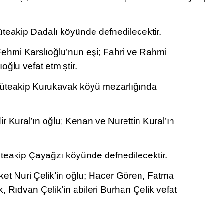
akip Dadalı köyünde defnedilecektir.
hmi Karslıoğlu’nun eşi; Fahri ve Rahmi
oğlu vefat etmiştir.
teakip Kurukavak köyü mezarlığında
 Kural’ın oğlu; Kenan ve Nurettin Kural’ın
teakip Çayağzı köyünde defnedilecektir.
t Nuri Çelik’in oğlu; Hacer Gören, Fatma
k, Rıdvan Çelik’in abileri Burhan Çelik vefat