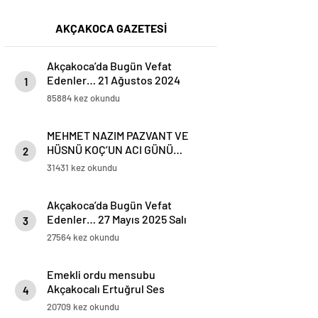
AKÇAKOCA GAZETESİ
Akçakoca’da Bugün Vefat
Edenler… 21 Ağustos 2024
1
Çarşamba
85884 kez okundu
MEHMET NAZIM PAZVANT VE
HÜSNÜ KOÇ’UN ACI GÜNÜ…
2
31431 kez okundu
Akçakoca’da Bugün Vefat
Edenler… 27 Mayıs 2025 Salı
3
27564 kez okundu
Emekli ordu mensubu
Akçakocalı Ertuğrul Ses
4
Koronavirüse yenik düştü
20709 kez okundu