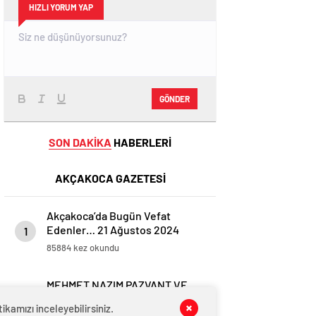
HIZLI YORUM YAP
GÖNDER
SON DAKİKA
HABERLERİ
AKÇAKOCA GAZETESİ
Akçakoca’da Bugün Vefat
Edenler… 21 Ağustos 2024
1
Çarşamba
85884 kez okundu
MEHMET NAZIM PAZVANT VE
HÜSNÜ KOÇ’UN ACI GÜNÜ…
2
kamızı inceleyebilirsiniz.