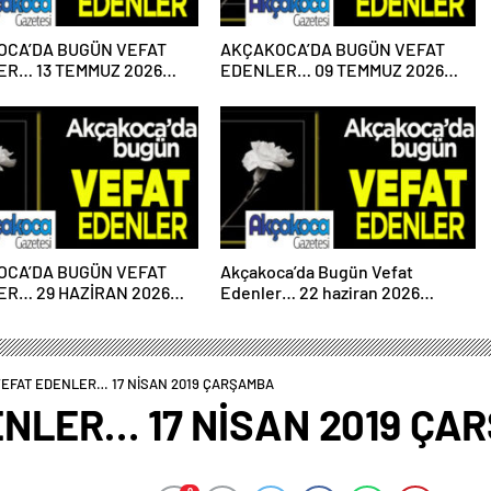
OCA’DA BUGÜN VEFAT
AKÇAKOCA’DA BUGÜN VEFAT
R… 13 TEMMUZ 2026
EDENLER… 09 TEMMUZ 2026
ESİ
PERŞEMBE
OCA’DA BUGÜN VEFAT
Akçakoca’da Bugün Vefat
R… 29 HAZİRAN 2026
Edenler… 22 haziran 2026
ESİ
Pazartesi
EFAT EDENLER… 17 NİSAN 2019 ÇARŞAMBA
NLER… 17 NİSAN 2019 ÇA