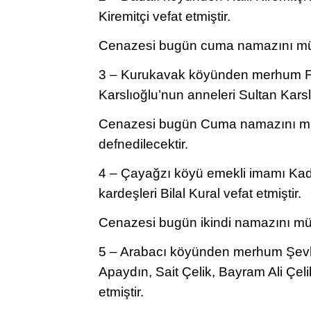
Kiremitçi vefat etmiştir.
Cenazesi bugün cuma namazını müte
3 – Kurukavak köyünden merhum Fe
Karslıoğlu’nun anneleri Sultan Karslı
Cenazesi bugün Cuma namazını mü
defnedilecektir.
4 – Çayağzı köyü emekli imamı Kadir
kardeşleri Bilal Kural vefat etmiştir.
Cenazesi bugün ikindi namazını mü
5 – Arabacı köyünden merhum Şevke
Apaydın, Sait Çelik, Bayram Ali Çeli
etmiştir.