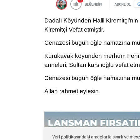
0
BEĞENDİM
ABONE OL
Dadalı Köyünden Halil Kiremitçi’nin
Kiremitçi Vefat etmiştir.
Cenazesi bugün öğle namazına müt
Kurukavak köyünden merhum Fehmi 
anneleri, Sultan karslıoğlu vefat etmi
Cenazesi bugün öğle namazına müte
Allah rahmet eylesin
Veri politikasındaki amaçlarla sınırlı ve mev