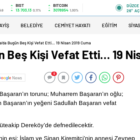
BIST
BITCOIN
DÜZCE
13.703,13
3078954
49
0,11%
1,00%
26°
AÇ
AYİŞ
BELEDİYE
CEMİYET HAYATI
EĞİTİM
SİYA
’da Bugün Beş Kişi Vefat Etti… 19 Nisan 2019 Cuma
 Beş Kişi Vefat Etti… 19 N
0
News
Başaran’ın torunu; Muharrem Başaran’ın oğlu;
n Başaran’ın yeğeni Sadullah Başaran vefat
eakip Dereköy’de defnedilecektir.
nin eşi; İslam ve Sinan Kiremitçi’nin annesi Zeynep