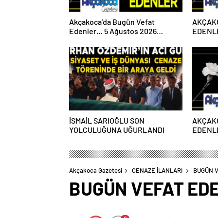
Akçakoca’da Bugün Vefat
AKÇAK
Edenler… 5 Ağustos 2026
EDENLE
Çarşamba
PAZART
İSMAİL SARIOĞLU SON
AKÇAK
YOLCULUĞUNA UĞURLANDI
EDENLE
PAZART
Akçakoca Gazetesi
CENAZE İLANLARI
BUGÜN V
BUGÜN VEFAT EDE