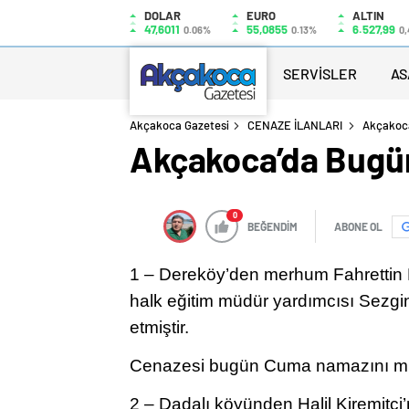
DOLAR
EURO
ALTIN
47,6011
55,0855
6.527,99
0.06%
0.13%
0,
SERVİSLER
AS
Akçakoca Gazetesi
CENAZE İLANLARI
Akçakoca
Akçakoca’da Bugün
0
BEĞENDİM
ABONE OL
1 – Dereköy’den merhum Fahrettin 
halk eğitim müdür yardımcısı Sezgi
etmiştir.
Cenazesi bugün Cuma namazını müt
2 – Dadalı köyünden Halil Kiremitçi’