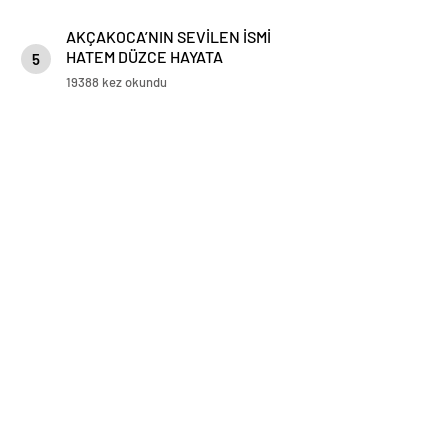
AKÇAKOCA’NIN SEVİLEN İSMİ
HATEM DÜZCE HAYATA
5
GÖZLERİNİ YUMDU
19388 kez okundu