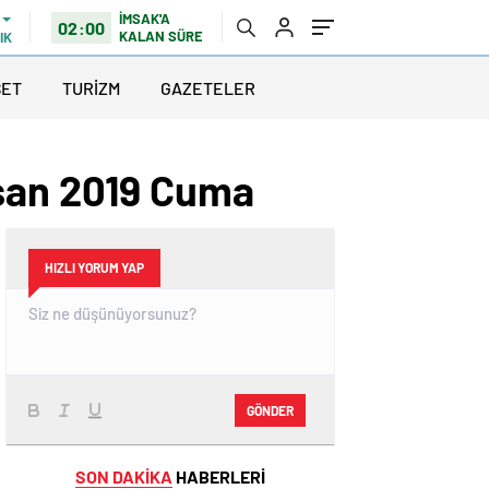
İMSAK'A
02:00
KALAN SÜRE
IK
SET
TURİZM
GAZETELER
isan 2019 Cuma
HIZLI YORUM YAP
GÖNDER
SON DAKİKA
HABERLERİ