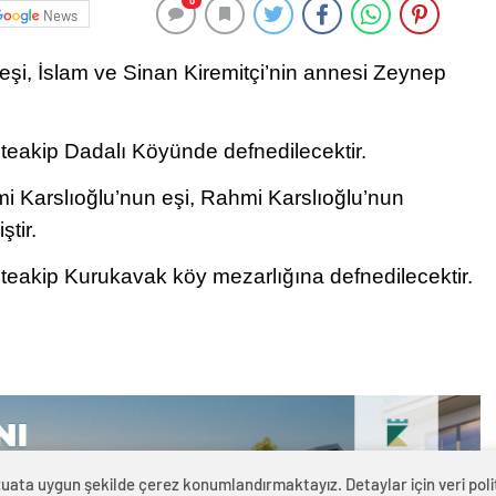
0
News
 eşi, İslam ve Sinan Kiremitçi’nin annesi Zeynep
eakip Dadalı Köyünde defnedilecektir.
Karslıoğlu’nun eşi, Rahmi Karslıoğlu’nun
ştir.
akip Kurukavak köy mezarlığına defnedilecektir.
zuata uygun şekilde çerez konumlandırmaktayız. Detaylar için veri politi