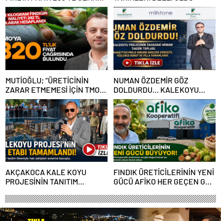
REVİZE EDİLMELİ
MUTİOĞLU; “ÜRETİCİNİN
NUMAN ÖZDEMİR GÖZ
ZARAR ETMEMESİ İÇİN TMO
DOLDURDU… KALEKOYU
320 TL FİYAT AÇIKLAMALI”
PROJESİNİN SAHADAKİ
MİMARI TAKDİR TOPLADI
AKÇAKOCA KALE KOYU
FINDIK ÜRETİCİLERİNİN YENİ
PROJESİNİN TANITIM
GÜCÜ AFİKO HER GEÇEN GÜN
ETKİNLİĞİ MUHTEŞEM OLDU
BÜYÜYOR