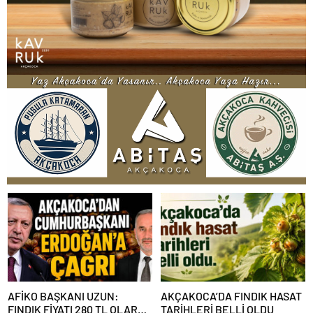
AFİKO BAŞKANI UZUN:
AKÇAKOCA’DA FINDIK HASAT
FINDIK FİYATI 280 TL OLARAK
TARİHLERİ BELLİ OLDU