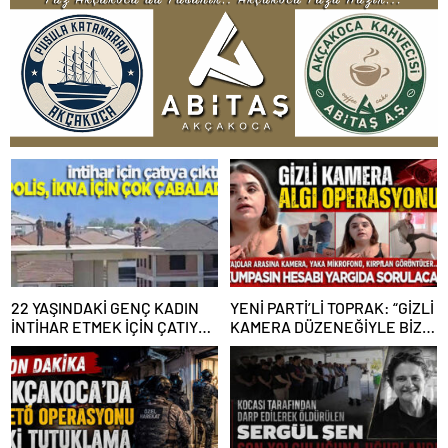
22 YAŞINDAKİ GENÇ KADIN
YENİ PARTİ’Lİ TOPRAK: “GİZLİ
İNTİHAR ETMEK İÇİN ÇATIYA
KAMERA DÜZENEĞİYLE BİZE
ÇIKTI
ALGI OPERASYONU YAPILDI”