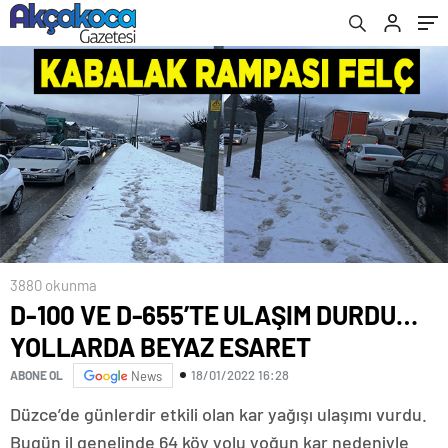
3880 okunma
D-100 VE D-655’TE ULAŞIM DURDU…
YOLLARDA BEYAZ ESARET
18/01/2022 16:28
ABONE OL
News
Düzce’de günlerdir etkili olan kar yağışı ulaşımı vurdu.
Bugün il genelinde 64 köy yolu yoğun kar nedeniyle