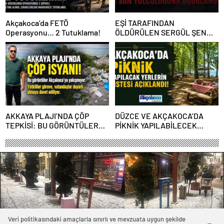
Akçakoca’da FETÖ
EŞİ TARAFINDAN
Operasyonu… 2 Tutuklama!
ÖLDÜRÜLEN SERGÜL ŞEN
SON YOLCULUĞUNA
UĞURLANDI
AKKAYA PLAJI’NDA ÇÖP
DÜZCE VE AKÇAKOCA’DA
TEPKİSİ: BU GÖRÜNTÜLER
PİKNİK YAPILABİLECEK
AKÇAKOCA’YA YAKIŞMIYOR
YERLERİN LİSTESİ
AÇIKLANDI!
Veri politikasındaki amaçlarla sınırlı ve mevzuata uygun şekilde