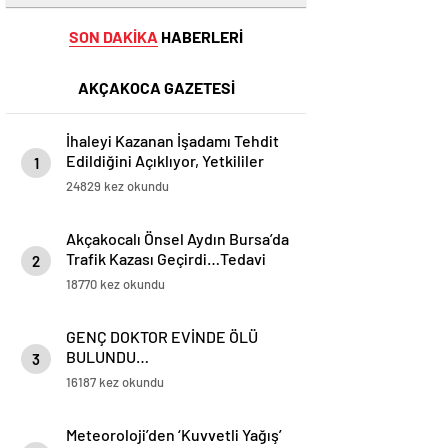
SON DAKİKA
HABERLERİ
AKÇAKOCA GAZETESİ
İhaleyi Kazanan İşadamı Tehdit
Edildiğini Açıklıyor, Yetkililer
1
Suskun!
24829 kez okundu
Akçakocalı Önsel Aydın Bursa’da
Trafik Kazası Geçirdi…Tedavi
2
Altına Alınan Gencin Hayati
18770 kez okundu
Tehlikesi Sürüyor
GENÇ DOKTOR EVİNDE ÖLÜ
BULUNDU…
3
16187 kez okundu
Meteoroloji’den ‘Kuvvetli Yağış’