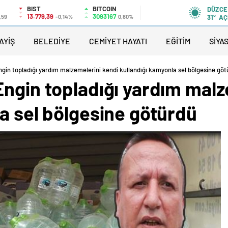
BIST
BITCOIN
DÜZCE
13.779,39
3093167
,59
-0,14%
0,80%
31°
AÇ
AYİŞ
BELEDİYE
CEMİYET HAYATI
EĞİTİM
SİYA
gin topladığı yardım malzemelerini kendi kullandığı kamyonla sel bölgesine göt
ngin topladığı yardım malz
a sel bölgesine götürdü