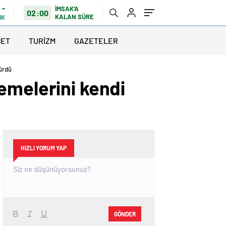
İMSAK'A
02:00
KALAN SÜRE
IK
SET
TURİZM
GAZETELER
ürdü
emelerini kendi
HIZLI YORUM YAP
GÖNDER