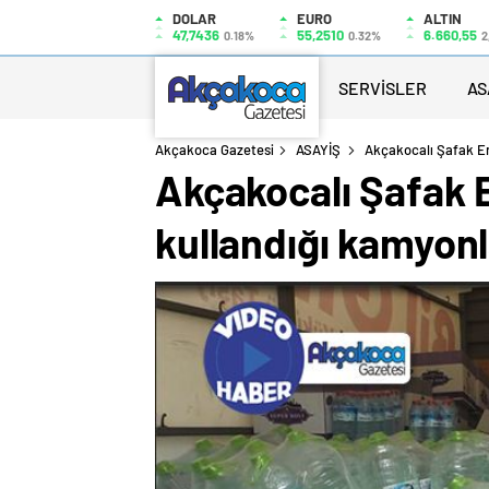
DOLAR
EURO
ALTIN
47,7436
55,2510
6.660,55
0.18%
0.32%
2
SERVİSLER
AS
Akçakoca Gazetesi
ASAYİŞ
Akçakocalı Şafak En
Akçakocalı Şafak E
kullandığı kamyonl