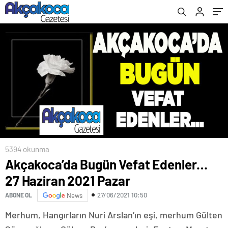
kaldırıldığı 4 yeni adım
5394 okunma
Akçakoca’da Bugün Vefat Edenler…
27 Haziran 2021 Pazar
27/06/2021 10:50
ABONE OL
News
Merhum, Hangırların Nuri Arslan’ın eşi, merhum Gülten