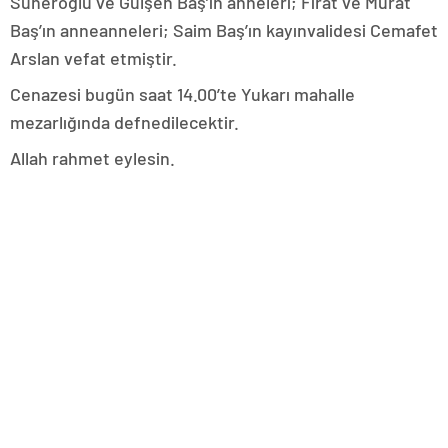
Süneroğlu ve Gülşen Baş’ın anneleri; Fırat ve Murat
Baş’ın anneanneleri; Saim Baş’ın kayınvalidesi Cemafet
Arslan vefat etmiştir.
Cenazesi bugün saat 14.00’te Yukarı mahalle
mezarlığında defnedilecektir.
Allah rahmet eylesin.
.