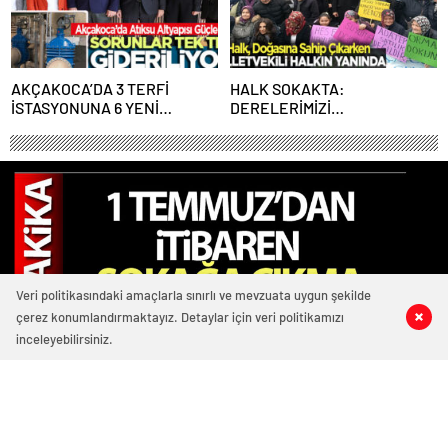
AKÇAKOCA’DA 3 TERFİ
HALK SOKAKTA:
İSTASYONUNA 6 YENİ
DERELERİMİZİ
VERİMLİ POMPA…
SULARIMIZI,TOPRAĞIMIZI
VERMİYORUZ!..
Veri politikasındaki amaçlarla sınırlı ve mevzuata uygun şekilde
çerez konumlandırmaktayız. Detaylar için veri politikamızı
2
1
0
0
inceleyebilirsiniz.
3842 okunma