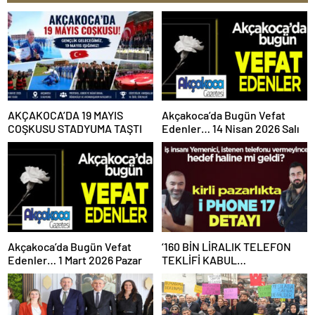
AKÇAKOCA’DA 19 MAYIS
Akçakoca’da Bugün Vefat
COŞKUSU STADYUMA TAŞTI
Edenler… 14 Nisan 2026 Salı
Akçakoca’da Bugün Vefat
‘160 BİN LİRALIK TELEFON
Edenler… 1 Mart 2026 Pazar
TEKLİFİ KABUL
EDİLMEYİNCE İŞ İNSANINI
KARALAMAYA BAŞLADI’
İDDİASI