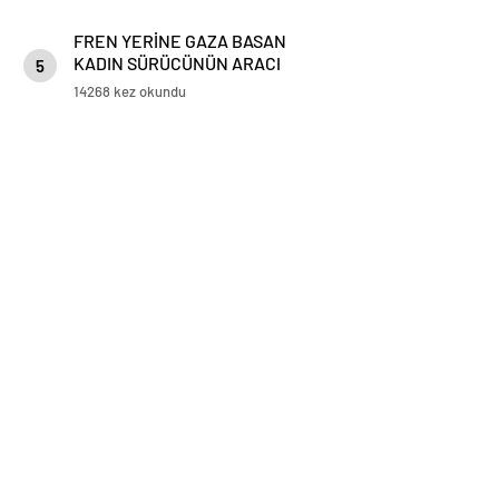
FREN YERİNE GAZA BASAN
KADIN SÜRÜCÜNÜN ARACI
5
KORKULUKLARDA ASILI KALDI
14268 kez okundu