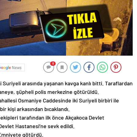
0
News
 Suriyeli arasında yaşanan kavga kanlı bitti. Taraflardan
astaneye, şüpheli polis merkezine götürüldü.
hallesi Osmaniye Caddesinde iki Suriyeli birbiri ile
ir kişi arkasından bıcaklandı.
 ekipleri tarafından ilk önce Akçakoca Devlet
evlet Hastanesi’ne sevk edildi.
i Emniyete götürdü.