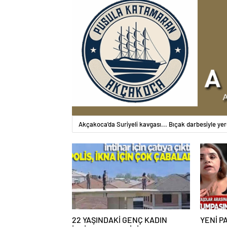
Akçakoca'da Suriyeli kavgası... Bıçak darbesiyle yer
22 YAŞINDAKİ GENÇ KADIN
YENİ PA