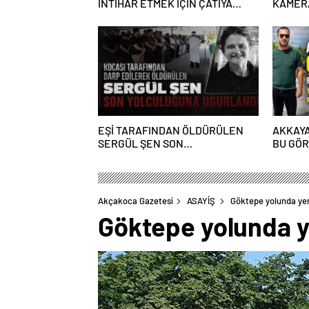
İNTİHAR ETMEK İÇİN ÇATIYA
KAMERA
ÇIKTI
ALGI O
EŞİ TARAFINDAN ÖLDÜRÜLEN
AKKAYA
SERGÜL ŞEN SON
BU GÖ
YOLCULUĞUNA UĞURLANDI
YAKIŞM
Akçakoca Gazetesi
ASAYİŞ
Göktepe yolunda yer
Göktepe yolunda ye