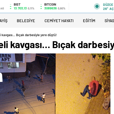
BIST
BITCOIN
DÜZCE
13.703,13
3089636
,40
0,11%
0,80%
26°
AÇ
AYİŞ
BELEDİYE
CEMİYET HAYATI
EĞİTİM
SİYA
i kavgası… Bıçak darbesiyle yere düştü!
li kavgası… Bıçak darbesiy