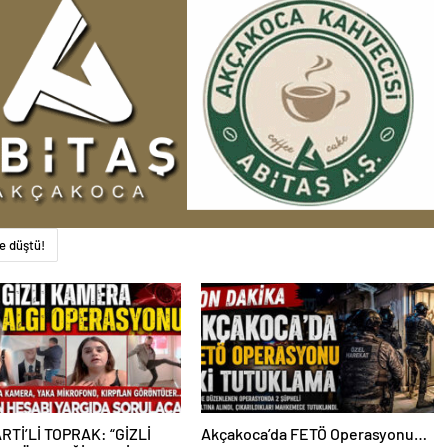
e düştü!
RTİ’Lİ TOPRAK: “GİZLİ
Akçakoca’da FETÖ Operasyonu…