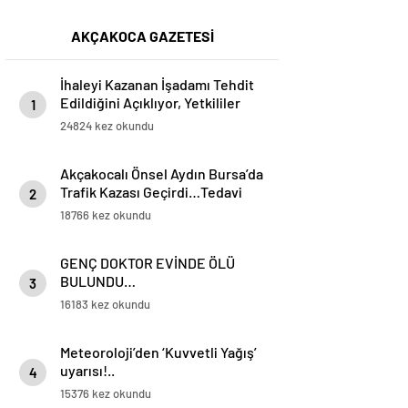
AKÇAKOCA GAZETESİ
İhaleyi Kazanan İşadamı Tehdit
Edildiğini Açıklıyor, Yetkililer
1
Suskun!
24824 kez okundu
Akçakocalı Önsel Aydın Bursa’da
Trafik Kazası Geçirdi…Tedavi
2
Altına Alınan Gencin Hayati
18766 kez okundu
Tehlikesi Sürüyor
GENÇ DOKTOR EVİNDE ÖLÜ
BULUNDU…
3
16183 kez okundu
Meteoroloji’den ‘Kuvvetli Yağış’
uyarısı!..
4
15376 kez okundu