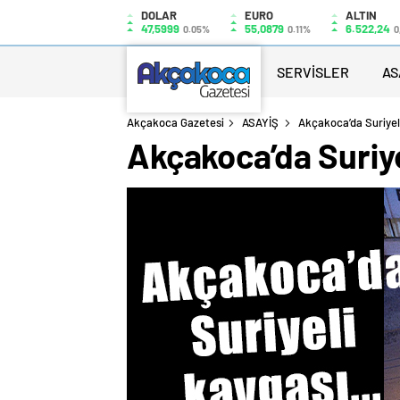
DOLAR
EURO
ALTIN
47,5999
55,0879
6.522,24
0.05%
0.11%
0
SERVİSLER
AS
Akçakoca Gazetesi
ASAYİŞ
Akçakoca’da Suriyel
Akçakoca’da Suriye