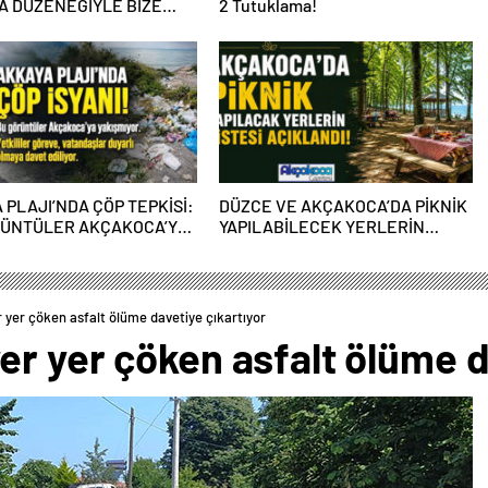
 DÜZENEĞİYLE BİZE
2 Tutuklama!
PERASYONU YAPILDI”
 PLAJI’NDA ÇÖP TEPKİSİ:
DÜZCE VE AKÇAKOCA’DA PİKNİK
RÜNTÜLER AKÇAKOCA’YA
YAPILABİLECEK YERLERİN
IYOR
LİSTESİ AÇIKLANDI!
 yer çöken asfalt ölüme davetiye çıkartıyor
r yer çöken asfalt ölüme d