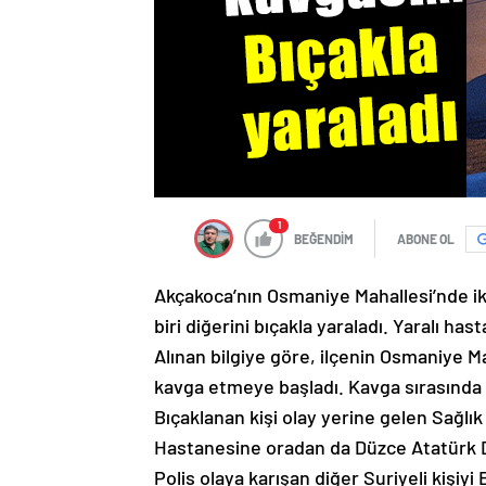
1
BEĞENDİM
ABONE OL
Akçakoca’nın Osmaniye Mahallesi’nde iki
biri diğerini bıçakla yaraladı. Yaralı h
Alınan bilgiye göre, ilçenin Osmaniye Ma
kavga etmeye başladı. Kavga sırasında b
Bıçaklanan kişi olay yerine gelen Sağlık
Hastanesine oradan da Düzce Atatürk D
Polis olaya karışan diğer Suriyeli kişiy