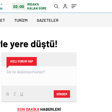
İMSAK'A
02:00
KALAN SÜRE
IK
SET
TURİZM
GAZETELER
le yere düştü!
HIZLI YORUM YAP
GÖNDER
SON DAKİKA
HABERLERİ