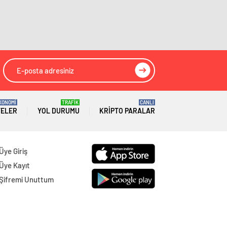
Gümüşhane
Gazeteleri
Hakkâri
Gazeteleri
Hatay
Gazeteleri
Isparta
Gazeteleri
Mersin
Gazeteleri
KONOMİ
TRAFİK
CANLI
TELER
YOL DURUMU
KRIPTO PARALAR
İstanbul
Gazeteleri
İzmir
Gazeteleri
Üye Giriş
Kars
Gazeteleri
Üye Kayıt
Şifremi Unuttum
Kastamonu
Gazeteleri
Kayseri
Gazeteleri
Kırklareli
Gazeteleri