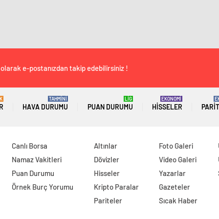
olarak e-postanızdan takip edebilirsiniz !
K
TAHMİNİ
LİG
EKONOMİ
E
R
HAVA DURUMU
PUAN DURUMU
HISSELER
PARI
Canlı Borsa
Altınlar
Foto Galeri
Namaz Vakitleri
Dövizler
Video Galeri
Puan Durumu
Hisseler
Yazarlar
Örnek Burç Yorumu
Kripto Paralar
Gazeteler
Pariteler
Sıcak Haber