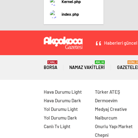
Kernel.php
index.php
Haberleri güncel 
CANLI
ANLIK
GÜNLÜ
BORSA
NAMAZ VAKITLERI
GAZETELE
Hava Durumu Light
Türker ATEŞ
Hava Durumu Dark
Dermoevim
Yol Durumu Light
Medyaj Creative
Yol Durumu Dark
Nalburcum
Canlı Tv Light
Onurlu Yapı Market
Chepni