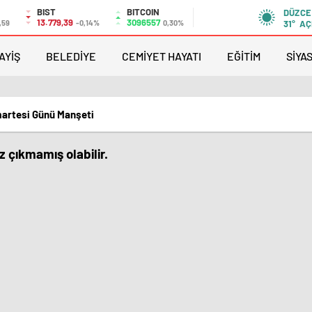
BIST
BITCOIN
DÜZCE
13.779,39
3096557
,59
-0,14%
0,30%
31°
AÇ
AYİŞ
BELEDİYE
CEMİYET HAYATI
EĞİTİM
SİYA
artesi Günü Manşeti
 çıkmamış olabilir.