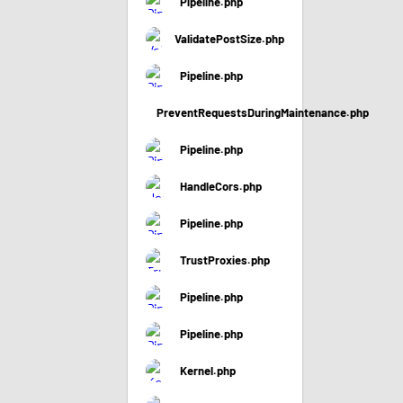
Pipeline.php
ValidatePostSize.php
Pipeline.php
PreventRequestsDuringMaintenance.php
Pipeline.php
HandleCors.php
Pipeline.php
TrustProxies.php
Pipeline.php
Pipeline.php
Kernel.php