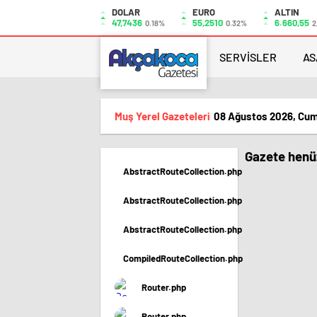
DOLAR
EURO
ALTIN
47,7436
55,2510
6.660,55
0.18%
0.32%
2
SERVİSLER
AS
Muş Yerel Gazeteleri
08 Ağustos 2026, Cum
Gazete henüz
AbstractRouteCollection.php
AbstractRouteCollection.php
AbstractRouteCollection.php
CompiledRouteCollection.php
Router.php
Router.php