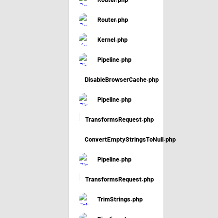
Router.php
Kernel.php
Pipeline.php
DisableBrowserCache.php
Pipeline.php
TransformsRequest.php
ConvertEmptyStringsToNull.php
Pipeline.php
TransformsRequest.php
TrimStrings.php