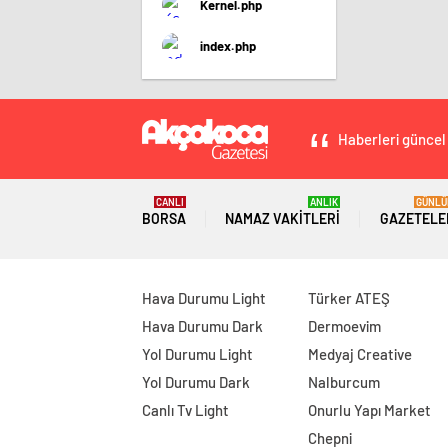
Kernel.php
index.php
Haberleri güncel 
CANLI
ANLIK
GÜNLÜ
BORSA
NAMAZ VAKITLERI
GAZETELE
Hava Durumu Light
Türker ATEŞ
Hava Durumu Dark
Dermoevim
Yol Durumu Light
Medyaj Creative
Yol Durumu Dark
Nalburcum
Canlı Tv Light
Onurlu Yapı Market
Chepni