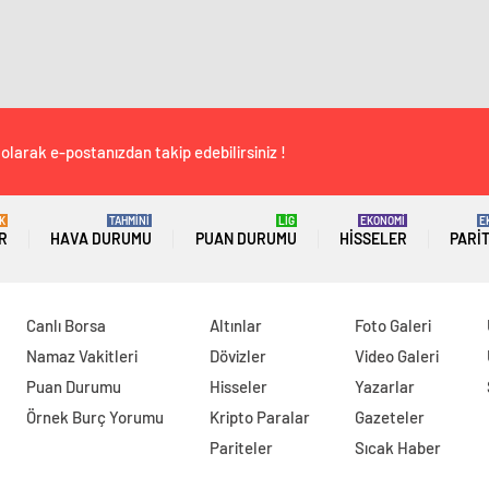
olarak e-postanızdan takip edebilirsiniz !
K
TAHMİNİ
LİG
EKONOMİ
E
R
HAVA DURUMU
PUAN DURUMU
HISSELER
PARI
Canlı Borsa
Altınlar
Foto Galeri
Namaz Vakitleri
Dövizler
Video Galeri
Puan Durumu
Hisseler
Yazarlar
Örnek Burç Yorumu
Kripto Paralar
Gazeteler
Pariteler
Sıcak Haber