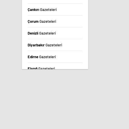
Çankırı
Gazeteleri
Çorum
Gazeteleri
Denizli
Gazeteleri
Diyarbakır
Gazeteleri
Edirne
Gazeteleri
Elazığ
Gazeteleri
Erzincan
Gazeteleri
Erzurum
Gazeteleri
Eskişehir
Gazeteleri
Gaziantep
Gazeteleri
Giresun
Gazeteleri