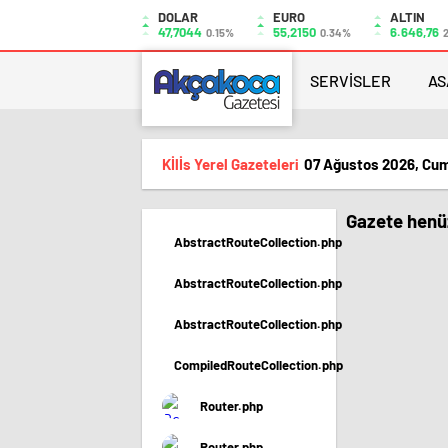
DOLAR
EURO
ALTIN
47,7044
55,2150
6.646,76
0.15%
0.34%
2
SERVİSLER
AS
Kİlİs Yerel Gazeteleri
07 Ağustos 2026, Cu
Gazete henüz
AbstractRouteCollection.php
AbstractRouteCollection.php
AbstractRouteCollection.php
CompiledRouteCollection.php
Router.php
Router.php