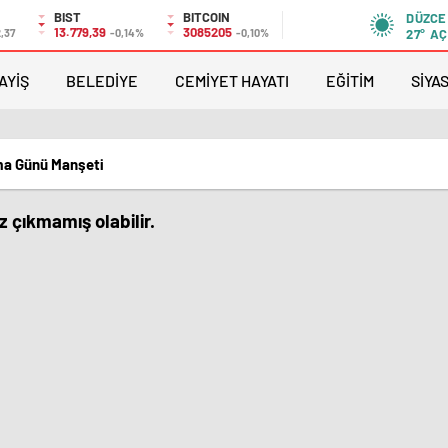
BIST
BITCOIN
DÜZCE
13.779,39
3085205
,37
-0,14%
-0,10%
27°
AÇ
AYİŞ
BELEDİYE
CEMİYET HAYATI
EĞİTİM
SİYA
ma Günü Manşeti
 çıkmamış olabilir.