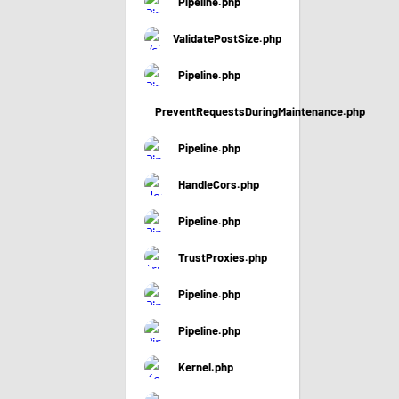
Pipeline.php
ValidatePostSize.php
Pipeline.php
PreventRequestsDuringMaintenance.php
Pipeline.php
HandleCors.php
Pipeline.php
TrustProxies.php
Pipeline.php
Pipeline.php
Kernel.php