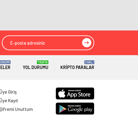
Gümüşhane
Gazeteleri
Hakkâri
Gazeteleri
Hatay
Gazeteleri
Isparta
Gazeteleri
Mersin
Gazeteleri
KONOMİ
TRAFİK
CANLI
TELER
YOL DURUMU
KRIPTO PARALAR
İstanbul
Gazeteleri
İzmir
Gazeteleri
Üye Giriş
Kars
Gazeteleri
Üye Kayıt
Şifremi Unuttum
Kastamonu
Gazeteleri
Kayseri
Gazeteleri
Kırklareli
Gazeteleri