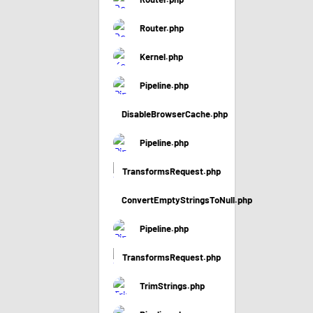
Router.php
Kernel.php
Pipeline.php
DisableBrowserCache.php
Pipeline.php
TransformsRequest.php
ConvertEmptyStringsToNull.php
Pipeline.php
TransformsRequest.php
TrimStrings.php