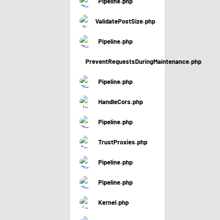
Pipeline.php
ValidatePostSize.php
Pipeline.php
PreventRequestsDuringMaintenance.php
Pipeline.php
HandleCors.php
Pipeline.php
TrustProxies.php
Pipeline.php
Pipeline.php
Kernel.php