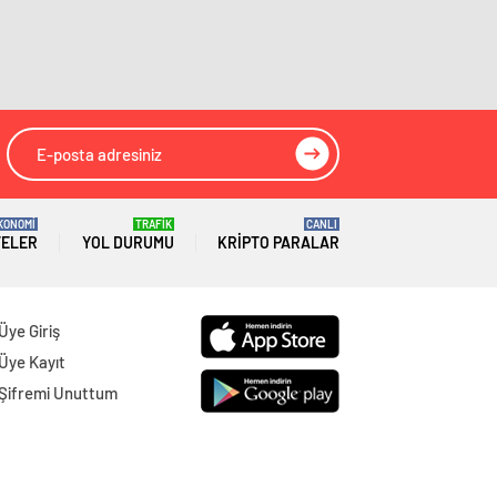
Gümüşhane
Gazeteleri
Hakkâri
Gazeteleri
Hatay
Gazeteleri
Isparta
Gazeteleri
Mersin
Gazeteleri
KONOMİ
TRAFİK
CANLI
TELER
YOL DURUMU
KRIPTO PARALAR
İstanbul
Gazeteleri
İzmir
Gazeteleri
Üye Giriş
Kars
Gazeteleri
Üye Kayıt
Şifremi Unuttum
Kastamonu
Gazeteleri
Kayseri
Gazeteleri
Kırklareli
Gazeteleri