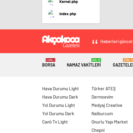
Kernel.php
index.php
Haberleri güncel 
CANLI
ANLIK
GÜNLÜ
BORSA
NAMAZ VAKITLERI
GAZETELE
Hava Durumu Light
Türker ATEŞ
Hava Durumu Dark
Dermoevim
Yol Durumu Light
Medyaj Creative
Yol Durumu Dark
Nalburcum
Canlı Tv Light
Onurlu Yapı Market
Chepni