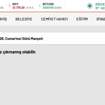
BIST
BITCOIN
DÜZCE
13.779,39
3095780
,59
-0,14%
0,90%
31°
AÇ
AYİŞ
BELEDİYE
CEMİYET HAYATI
EĞİTİM
SİYA
26, Cumartesi Günü Manşeti
 çıkmamış olabilir.