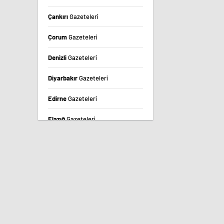
Çankırı
Gazeteleri
Çorum
Gazeteleri
Denizli
Gazeteleri
Diyarbakır
Gazeteleri
Edirne
Gazeteleri
Elazığ
Gazeteleri
Erzincan
Gazeteleri
Erzurum
Gazeteleri
Eskişehir
Gazeteleri
Gaziantep
Gazeteleri
Giresun
Gazeteleri