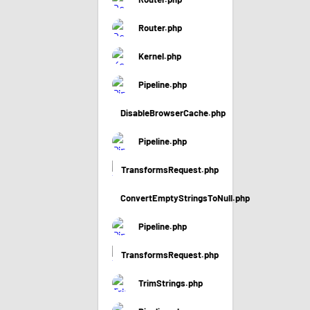
Router.php
Kernel.php
Pipeline.php
DisableBrowserCache.php
Pipeline.php
TransformsRequest.php
ConvertEmptyStringsToNull.php
Pipeline.php
TransformsRequest.php
TrimStrings.php