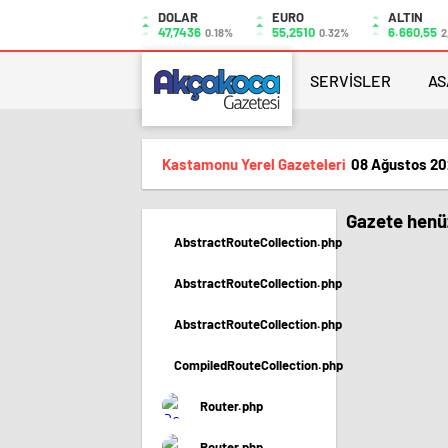
DOLAR
EURO
ALTIN
47,7436
55,2510
6.660,55
0.18%
0.32%
2
SERVİSLER
AS
Kastamonu Yerel Gazeteleri
08 Ağustos 20
Gazete henüz
AbstractRouteCollection.php
AbstractRouteCollection.php
AbstractRouteCollection.php
CompiledRouteCollection.php
Router.php
Router.php