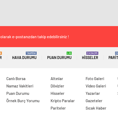
olarak e-postanızdan takip edebilirsiniz !
K
TAHMİNİ
LİG
EKONOMİ
E
R
HAVA DURUMU
PUAN DURUMU
HISSELER
PARI
Canlı Borsa
Altınlar
Foto Galeri
Namaz Vakitleri
Dövizler
Video Galeri
Puan Durumu
Hisseler
Yazarlar
Örnek Burç Yorumu
Kripto Paralar
Gazeteler
Pariteler
Sıcak Haber