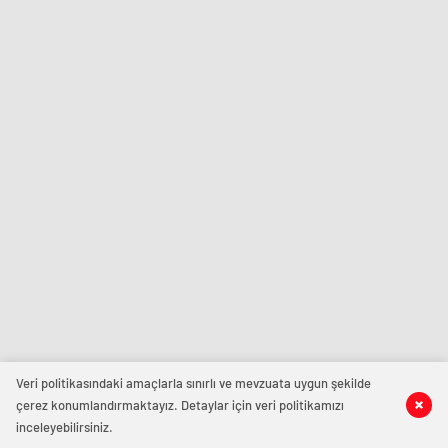
Veri politikasındaki amaçlarla sınırlı ve mevzuata uygun şekilde
çerez konumlandırmaktayız. Detaylar için veri politikamızı
inceleyebilirsiniz.