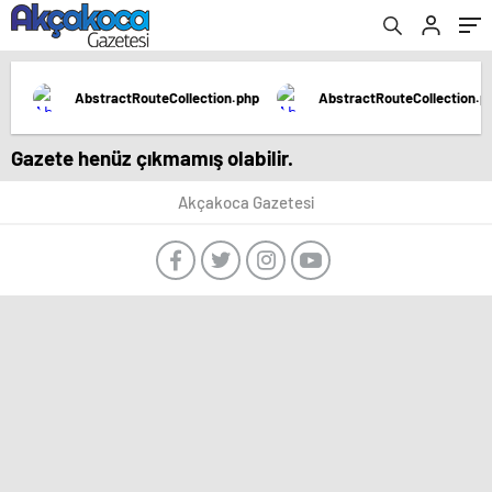
AbstractRouteCollection.php
AbstractRouteCollection.p
Gazete henüz çıkmamış olabilir.
Akçakoca Gazetesi